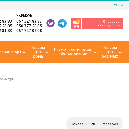
РУС
:
ХАРЬКОВ:
2 83 83
067 521 83 83
0
0
товаров
На сумму
0
грн
5 58 85
050 377 58 85
2 83 83
057 727 08 08
Товары
Товары
Косметологическое
отранспорт
для
для
оборудование
дома
военных
тометры
Показаны:
товаров