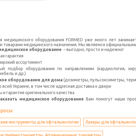
я медицинского оборудования FORMED уже много лет занимае
и товарами медицинского назначения. Мы являемся официальными
с медицинское оборудование
– выгодно, просто и надежно!
я гарантия
широкий ассортимент
й подбор оборудования по направлениям (кардиология, хирур
ебель и др.)
кое оборудование для дома
(дозиметры, пульсоксиметры, терм
о всей Украине, в том числе адресная доставка к двери
ы и гарантия оригинального качества
заказать медицинское оборудование
Вам помогут наши про
просы:
ские инструменты для офтальмологии
Лазеры для офтальмолог
ые пневмотонометры. Апланационные тонометры