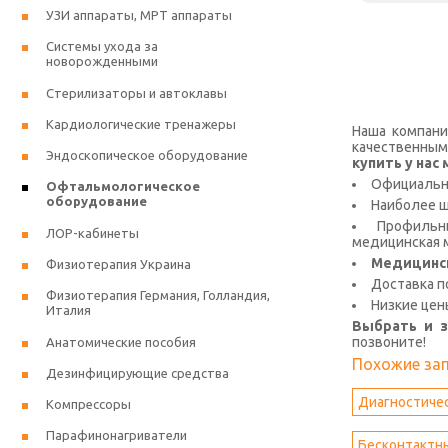
УЗИ аппараты, МРТ аппараты
Системы ухода за
новорожденными
Стерилизаторы и автоклавы
Кардиологические тренажеры
Наша компани
качественным
Эндоскопическое оборудование
купить у на
Официальна
Офтальмологическое
оборудование
Наиболее 
Профильны
ЛОР-кабинеты
медицинская м
Медицинс
Физиотерапия Украина
Доставка п
Физиотерапия Германия, Голландия,
Низкие цен
Италия
Выбрать и 
позвоните!
Анатомические пособия
Похожие за
Дезинфицирующие средства
Диагностиче
Компрессоры
Парафинонагриватели
Бесконтактн