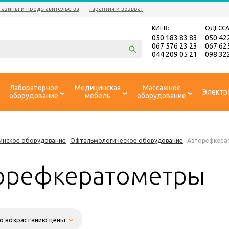
газины и представительства
Гарантия и возврат
КИЕВ:
ОДЕССА
050 183 83 83
050 42
067 576 23 23
067 62
044 209 05 21
098 32
Лабораторное
Медицинская
Массажное
Электр
оборудование
мебель
оборудование
инское оборудование
Офтальмологическое оборудование
Авторефкера
орефкератометры