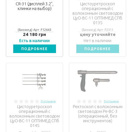
CR-31 (дисплей 3.2",
Цистоуретроскоп
клинки на выбор)
операционный с
волоконным световодом
ЦуО-ВС-11 ОПТИМЕД СПб
013S
(Биомед) Арт: F12643
(Биомед) Арт: F2311
24 180 грн
цену уточняйте
Есть в наличии
Нет в наличии
ПОДРОБНЕЕ
ПОДРОБНЕЕ
0 отзывов
0 отзывов
Цистоуретроскоп
Ректоскоп с волоконным
операционный с
световодом Ре-ВС-3
волоконным световодом
(операционный, без
ЦуО-ВС-11 ОПТИМЕД СПб
инструментов)
014S