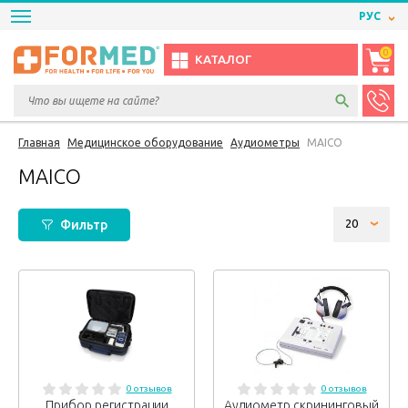
РУС
0
КАТАЛОГ
Главная
Медицинское оборудование
Аудиометры
MAICO
MAICO
Фильтр
0 отзывов
0 отзывов
Прибор регистрации
Аудиометр скрининговый