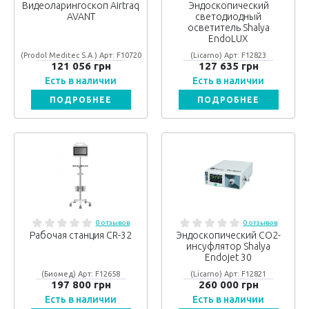
Видеоларингоскоп Airtraq
Эндоскопический
AVANT
светодиодный
осветитель Shalya
EndoLUX
(Prodol Meditec S.A.) Арт: F10720
(Licarno) Арт: F12823
121 056 грн
127 635 грн
Есть в наличии
Есть в наличии
ПОДРОБНЕЕ
ПОДРОБНЕЕ
0 отзывов
0 отзывов
Рабочая станция CR-32
Эндоскопический СО2-
инсуфлятор Shalya
Endojet 30
(Биомед) Арт: F12658
(Licarno) Арт: F12821
197 800 грн
260 000 грн
Есть в наличии
Есть в наличии