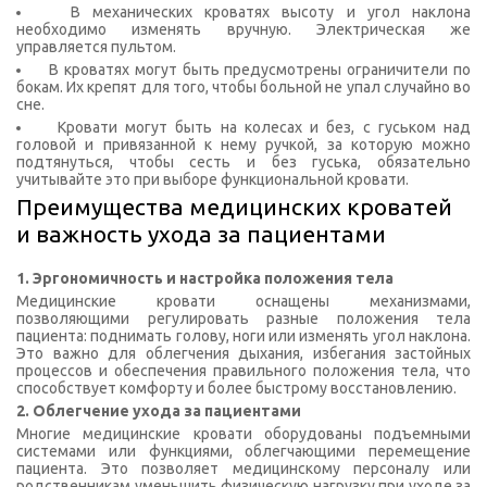
В механических кроватях высоту и угол наклона
необходимо изменять вручную. Электрическая же
управляется пультом.
В кроватях могут быть предусмотрены ограничители по
бокам. Их крепят для того, чтобы больной не упал случайно во
сне.
Кровати могут быть на колесах и без, с гуськом над
головой и привязанной к нему ручкой, за которую можно
подтянуться, чтобы сесть и без гуська, обязательно
учитывайте это при выборе функциональной кровати.
Преимущества медицинских кроватей
и важность ухода за пациентами
1. Эргономичность и настройка положения тела
Медицинские кровати оснащены механизмами,
позволяющими регулировать разные положения тела
пациента: поднимать голову, ноги или изменять угол наклона.
Это важно для облегчения дыхания, избегания застойных
процессов и обеспечения правильного положения тела, что
способствует комфорту и более быстрому восстановлению.
2. Облегчение ухода за пациентами
Многие медицинские кровати оборудованы подъемными
системами или функциями, облегчающими перемещение
пациента. Это позволяет медицинскому персоналу или
родственникам уменьшить физическую нагрузку при уходе за