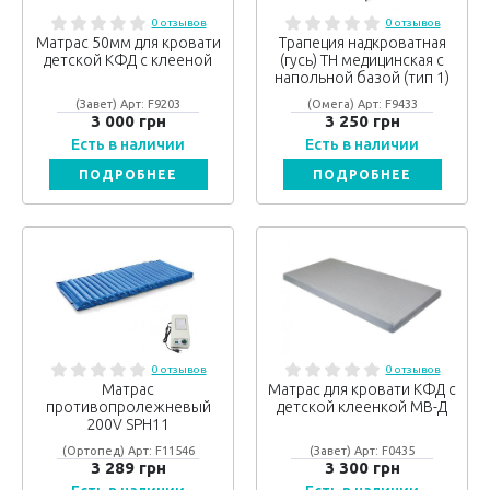
0 отзывов
0 отзывов
Матрас 50мм для кровати
Трапеция надкроватная
детской КФД с клееной
(гусь) ТН медицинская с
напольной базой (тип 1)
(Завет) Арт: F9203
(Омега) Арт: F9433
3 000 грн
3 250 грн
Есть в наличии
Есть в наличии
ПОДРОБНЕЕ
ПОДРОБНЕЕ
0 отзывов
0 отзывов
Матрас
Матрас для кровати КФД с
противопролежневый
детской клеенкой МВ-Д
200V SPH11
(Ортопед) Арт: F11546
(Завет) Арт: F0435
3 289 грн
3 300 грн