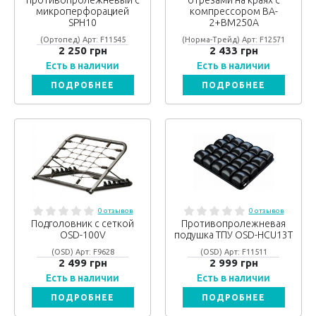
противопролежневый с
отрезами на краях с
микроперфорацией
компрессором BA-
SPH10
2+BM250A
(Ортопед) Арт: F11545
(Норма-Трейд) Арт: F12571
2 250 грн
2 433 грн
Есть в наличии
Есть в наличии
ПОДРОБНЕЕ
ПОДРОБНЕЕ
0 отзывов
0 отзывов
Подголовник с сеткой
Противопролежневая
OSD-100V
подушка ТПУ OSD-HCU13T
(OSD) Арт: F9628
(OSD) Арт: F11511
2 499 грн
2 999 грн
Есть в наличии
Есть в наличии
ПОДРОБНЕЕ
ПОДРОБНЕЕ