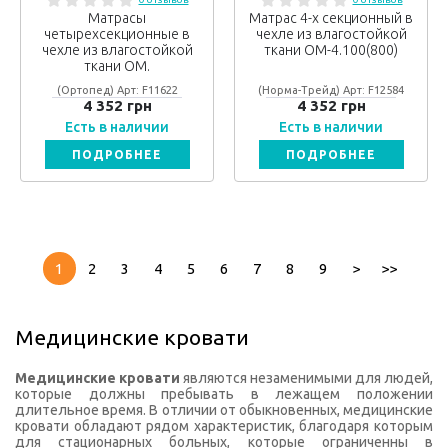
Матрасы
Матрас 4-х секционный в
четырехсекционные в
чехле из влагостойкой
чехле из влагостойкой
ткани ОМ-4.100(800)
ткани ОМ.
(Ортопед) Арт: F11622
(Норма-Трейд) Арт: F12584
4 352 грн
4 352 грн
Есть в наличии
Есть в наличии
ПОДРОБНЕЕ
ПОДРОБНЕЕ
1
2
3
4
5
6
7
8
9
>
>>
Медицинские кровати
Медицинские кровати
являются незаменимыми для людей,
которые должны пребывать в лежащем положении
длительное время. В отличии от обыкновенных, медицинские
кровати обладают рядом характеристик, благодаря которым
для стационарных больных, которые ограниченны в