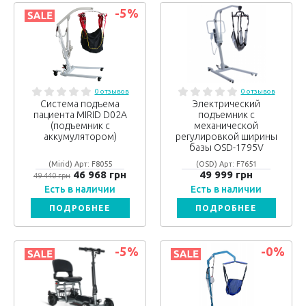
-5
%
0 отзывов
0 отзывов
Система подъема
Электрический
пациента MIRID D02A
подъемник с
(подъемник с
механической
аккумулятором)
регулировкой ширины
базы OSD-1795V
(Mirid) Арт: F8055
(OSD) Арт: F7651
46 968 грн
49 999 грн
49 440 грн
Есть в наличии
Есть в наличии
ПОДРОБНЕЕ
ПОДРОБНЕЕ
-5
%
-0
%