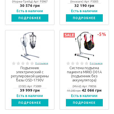
(Норма-Трейд) Арт: F0967
(Invacare) Арт: F5005
30 576 грн
32 190 грн
Есть в наличии
Есть в наличии
ПОДРОБНЕЕ
ПОДРОБНЕЕ
-5
%
0 отзывов
0 отзывов
Подъемник
Система подъема
электрический с
пациента MIRID D01A
регулировкой ширины
(подъемник без
базы OSD-1790V
аккумулятора)
(OSD) Арт: F5089
(Mirid) Арт: F8056
39 999 грн
42 066 грн
44 280 грн
Есть в наличии
Есть в наличии
ПОДРОБНЕЕ
ПОДРОБНЕЕ