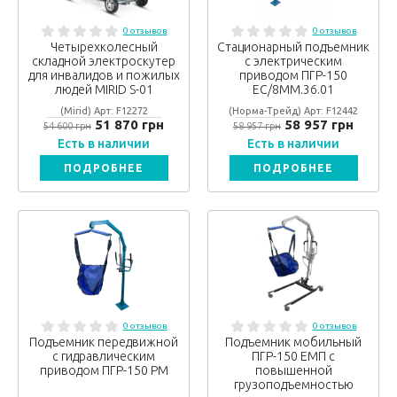
0 отзывов
0 отзывов
Четырехколесный
Стационарный подъемник
складной электроскутер
с электрическим
для инвалидов и пожилых
приводом ПГР-150
людей MIRID S-01
ЕС/8ММ.36.01
(Mirid) Арт: F12272
(Норма-Трейд) Арт: F12442
51 870 грн
58 957 грн
54 600 грн
58 957 грн
Есть в наличии
Есть в наличии
ПОДРОБНЕЕ
ПОДРОБНЕЕ
0 отзывов
0 отзывов
Подъемник передвижной
Подъемник мобильный
с гидравлическим
ПГР-150 ЕМП с
приводом ПГР-150 РМ
повышенной
грузоподъемностью