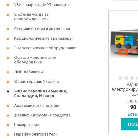
УЗИ аппараты, МРТ аппараты
Системы ухода за
новорожденными
Стерилизаторы и автоклавы
Кардиологические тренажеры
Эндоскопическое оборудование
Офтальмологическое
оборудование
ЛОР-кабинеты
Физиотерапия Украина
Ради
электрохиру
Физиотерапия Германия,
SU
Голландия, Италия
(LED Sp
Анатомические пособия
90
Есть
Дезинфицирующие средства
ПО
Компрессоры
Парафинонагриватели