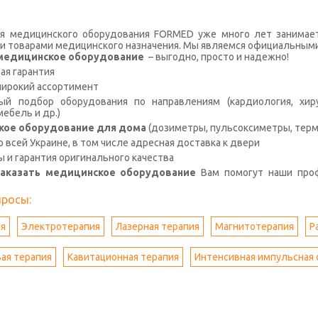
я медицинского оборудования FORMED уже много лет занимае
и товарами медицинского назначения. Мы являемся официальными
с медицинское оборудование
– выгодно, просто и надежно!
я гарантия
широкий ассортимент
й подбор оборудования по направлениям (кардиология, хирур
ебель и др.)
кое оборудование для дома
(дозиметры, пульсоксиметры, терм
о всей Украине, в том числе адресная доставка к двери
ы и гарантия оригинального качества
заказать медицинское оборудование
Вам помогут наши про
просы:
я
Электротерапия
Лазерная терапия
Магнитотерапия
Р
ая терапия
Кавитационная терапия
Интенсивная импульсная 