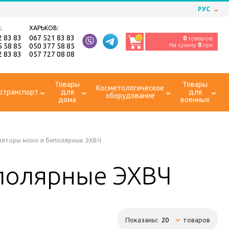
РУС
:
ХАРЬКОВ:
2 83 83
067 521 83 83
0
0
товаров
На сумму
0
грн
5 58 85
050 377 58 85
2 83 83
057 727 08 08
Товары
Товары
Косметологическое
отранспорт
для
для
оборудование
дома
военных
ляторы моно и биполярные ЭХВЧ
полярные ЭХВЧ
Показаны:
товаров