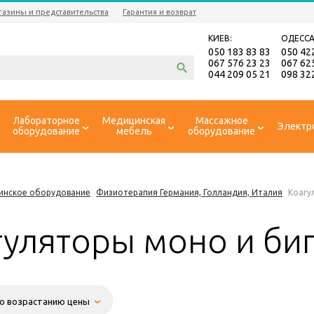
газины и представительства
Гарантия и возврат
КИЕВ:
ОДЕССА
050 183 83 83
050 42
067 576 23 23
067 62
044 209 05 21
098 32
Лабораторное
Медицинская
Массажное
Электр
оборудование
мебель
оборудование
инское оборудование
Физиотерапия Германия, Голландия, Италия
Коагу
гуляторы моно и би