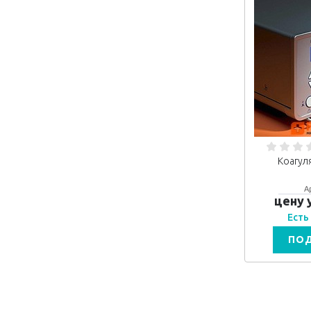
Коагул
А
цену 
Есть
ПО