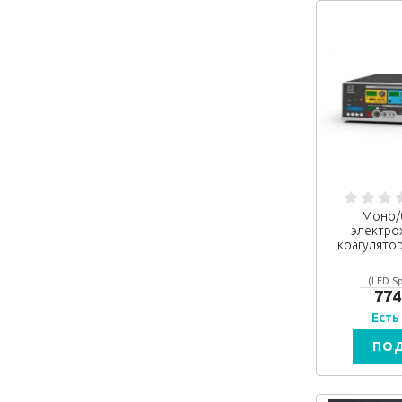
Моно/
электро
коагулято
(LED Sp
774
Есть
ПО