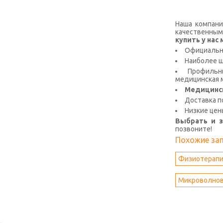
Наша компани
качественным
купить у на
Официальна
Наиболее 
Профильны
медицинская м
Медицинс
Доставка п
Низкие цен
Выбрать и 
позвоните!
Похожие за
Физиотерапи
Микроволнов