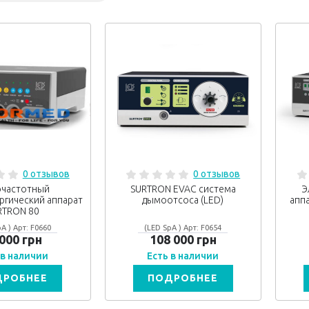
0 отзывов
0 отзывов
очастотный
SURTRON EVAC система
Э
ргический аппарат
дымоотсоса (LED)
апп
RTRON 80
A ) Арт: F0660
(LED SpA ) Арт: F0654
 000 грн
108 000 грн
 в наличии
Есть в наличии
ДРОБНЕЕ
ПОДРОБНЕЕ