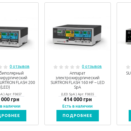
0 отзывов
0 отзывов
биполярный
Аппарат
SU
хирургический
электрохирургический
SURTRON FLASH 200
SURTRON FLASH 160 HF – LED
(LED)
SpA
A ) Арт: F0657
(LED SpA ) Арт: F0655
 000 грн
414 000 грн
 в наличии
Есть в наличии
ДРОБНЕЕ
ПОДРОБНЕЕ