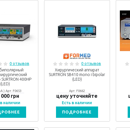
0 отзывов
0 отзывов
биполярный
Хирургический аппарат
хирургический
SURTRON SB410 mono i bipolar
р SURTRON 400HP
(LED)
(LED)
A ) Арт: F0653
Арт: F0662
 000 грн
цену уточняйте
 в наличии
Есть в наличии
ДРОБНЕЕ
ПОДРОБНЕЕ