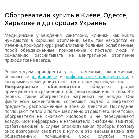
Обогреватели купить в Киеве, Одессе,
Харькове и др городах Украины
Медицинские учреждения, санатории, клиники, как никто
нуждаются в хорошем отоплении, ведь там находятся на
лечении, проходят курс реабилитации больные, ослабленные,
порой обездвиженные, прикованные к постели люди. К
сожалению, рассчитывать на центральное отопление
приходится не всегда.
Рекомендуем приобрести у нас надежные, экономичные,
безопасные
карбоновые
и
инфракрасные обогреватели
, с
которыми в помещении станет тепло, комфортно, уютно.
Инфракрасные обогреватели
обладают рядом
преимуществ в сравнении с обогревателями иного типа. Во-
первых, такие обогреватели нагревают не воздух. Они
фактически моментально согревают людей и нагревают
предметы, расположенные в зоне их действия. Последние
поглощают тепло и потом медленно отдают его. Во-вторых,
обогреватели не сжигают кислород и не пересушивают
воздух. Все инфракрасные нагреватели снабжены защитой,
срабатывающей в случае опрокидывания прибора, поэтому
риск возгорания сводится к нулю, а это весьма важно для
общественных помещений. Срок службы таких