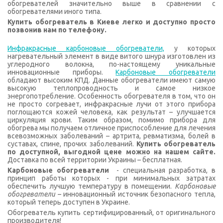
обогревателей значительно выше в сравнении с
обогревателями иного типа.
Купить обогреватель в Киеве легко и доступно просто
позвонив нам по телефону.
Инфракрасные карбоновые обогреватели,
у которых
нагревательный элемент в виде витого шнура изготовлен из
углеродного волокна, по-настоящему уникальные
инновационные приборы.
Карбоновые обогреватели
обладают высоким КПД. Данные обогреватели имеют самую
высокую теплопроводность и самое низкое
энергопотребление. Особенность обогревателя в том, что он
не просто согревает, инфракрасные лучи от этого прибора
поглощаются кожей человека, как результат – улучшается
циркуляция крови. Таким образом, помимо прибора для
обогрева мы получаем отличное приспособление для лечения
всевозможных заболеваний – артрита, ревматизма, болей в
суставах, спине, прочих заболеваний.
Купить обогреватель
по доступной, выгодной цене можно на нашем сайте.
Доставка по всей территории Украины – бесплатная.
Карбоновые обогреватели
- специальная разработка, в
принцип работы которых -
при минимальных затратах
обеспечить лучшую температуру в помещении.
Карбоновые
обогреватели
– инновационный источник безопасного тепла,
который теперь доступен в Украине.
Обогреватель купить сертифицированный, от оригинального
производителя!