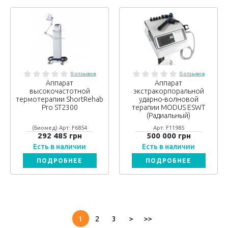
0 отзывов
0 отзывов
Аппарат
Аппарат
высокочастотной
экстракорпоральной
термотерапии ShortRehab
ударно-волновой
Pro ST2300
терапии MODUS ESWT
(Радиальный)
(Биомед) Арт: F6854
Арт: F11985
292 485 грн
500 000 грн
Есть в наличии
Есть в наличии
ПОДРОБНЕЕ
ПОДРОБНЕЕ
1
2
3
>
>>