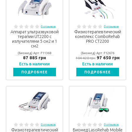
0 отзывов
0 отзывов
Аппарат ультразвуковой
Физиотерапевтический
терапии UT2200 с
комплекс ComboRehab
излучателями 5 см2 и 1
PRO CT2200
см2
(Биомед) Арт: F11368
(Биомед) Арт: F12676
87 885 грн
97 650 грн
104 420 грн
Есть в наличии
Есть в наличии
ПОДРОБНЕЕ
ПОДРОБНЕЕ
0 отзывов
0 отзывов
Физиотерапевтический
Биомед LasoRehab Mobile