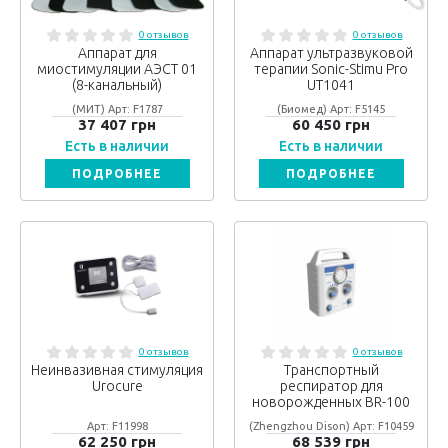
0 отзывов
0 отзывов
Аппарат для
Аппарат ультразвуковой
миостимуляции АЭСТ 01
терапии Sonic-Stimu Pro
(8-канальный)
UT1041
(МИТ) Арт: F1787
(Биомед) Арт: F5145
37 407 грн
60 450 грн
Есть в наличии
Есть в наличии
ПОДРОБНЕЕ
ПОДРОБНЕЕ
0 отзывов
0 отзывов
Неинвазивная стимуляция
Транспортный
Urocure
респиратор для
новорожденных BR-100
Арт: F11998
(Zhengzhou Dison) Арт: F10459
62 250 грн
68 539 грн