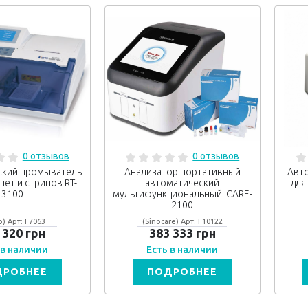
0 отзывов
0 отзывов
ский промыватель
Анализатор портативный
Авт
ет и стрипов RT-
автоматический
для
3100
мультифункциональный iCARE-
2100
o) Арт: F7063
(Sinocare) Арт: F10122
 320 грн
383 333 грн
 в наличии
Есть в наличии
ДРОБНЕЕ
ПОДРОБНЕЕ