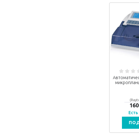
Автоматиче
микропланш
(Rayt
160
Есть
ПО