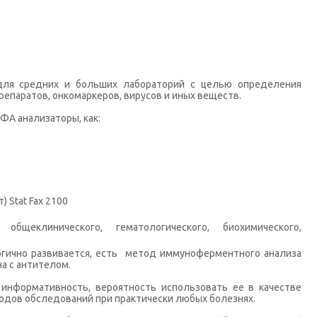
для средних и больших лабораторий с целью определения
репаратов, онкомаркеров, вирусов и иных веществ.
ФА анализаторы, как:
Stat Fax 2100
щеклинического, гематологического, биохимического,
ргично развивается, есть метод иммуноферментного анализа
на с антителом.
 информативность, вероятность использовать ее в качестве
тодов обследований при практически любых болезнях.