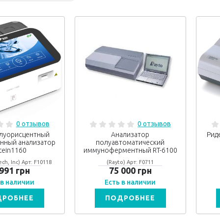
0 отзывов
0 отзывов
луорисцентный
Анализатор
Рид
нный анализатор
полуавтоматический
tein1160
иммуноферментный RT-6100
ch, Inc) Арт: F10118
(Rayto) Арт: F0711
 991 грн
75 000 грн
 в наличии
Есть в наличии
ДРОБНЕЕ
ПОДРОБНЕЕ