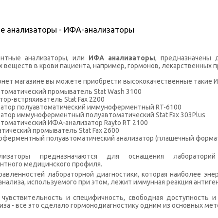
е анализаторы - ИФА-анализаторы
нтные анализаторы, или
ИФА анализаторы
, предназначены 
 веществ в крови пациента, например, гормонов, лекарственных п
нет магазине вы можете приобрести высококачественные такие И
втоматический промыватель Stat Wash 3100
тор-встряхиватель Stat Fax 2200
затор полуавтоматический иммуноферментный RT-6100
затор иммуноферментный полуавтоматический Stat Fax 303Plus
втоматический ИФА-анализатор Rayto RT 2100
атический промыватель Stat Fax 2600
оферментный полуавтоматический анализатор (плашечный формат) 
изаторы предназначаются для оснащения лабораторий об
тного медицинского профиля.
равленностей лабораторной диагностики, которая наиболее эне
 анализа, используемого при этом, лежит иммунная реакция антиге
 чувствительность и специфичность, свободная доступность и
иза - все это сделало гормонодиагностику одним из основных ме