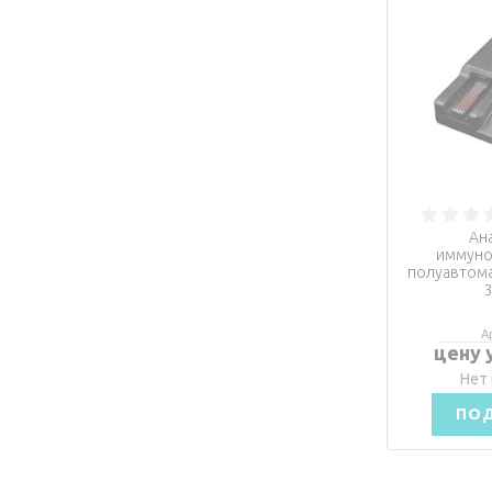
Ан
иммун
полуавтома
3
А
цену 
Нет 
ПО