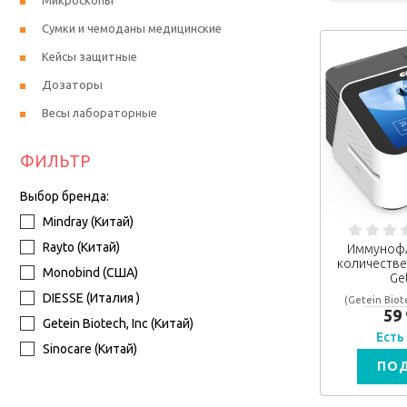
Микроскопы
Сумки и чемоданы медицинские
Кейсы защитные
Дозаторы
Весы лабораторные
ФИЛЬТР
Выбор бренда:
Mindray (Китай)
Rayto (Китай)
Иммуноф
количестве
Monobind (США)
Ge
DIESSE (Италия )
(Getein Biote
59
Getein Biotech, Inc (Китай)
Есть
Sinocare (Китай)
ПО