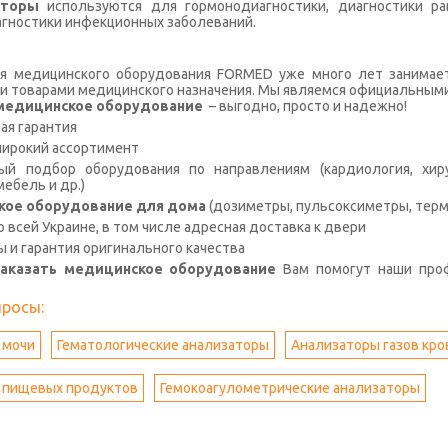
аторы
используются для гормонодиагностики, диагностики ран
агностики инфекционных заболеваний.
я медицинского оборудования FORMED уже много лет занимае
и товарами медицинского назначения. Мы являемся официальными
с медицинское оборудование
– выгодно, просто и надежно!
я гарантия
широкий ассортимент
й подбор оборудования по направлениям (кардиология, хирур
ебель и др.)
кое оборудование для дома
(дозиметры, пульсоксиметры, терм
о всей Украине, в том числе адресная доставка к двери
ы и гарантия оригинального качества
заказать медицинское оборудование
Вам помогут наши про
просы:
 мочи
Гематологические анализаторы
Анализаторы газов кро
 пищевых продуктов
Гемокоагулометрические анализаторы