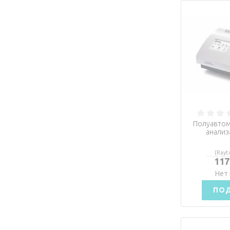
Полуавтом
анализ
(Rayt
117
Нет 
ПО