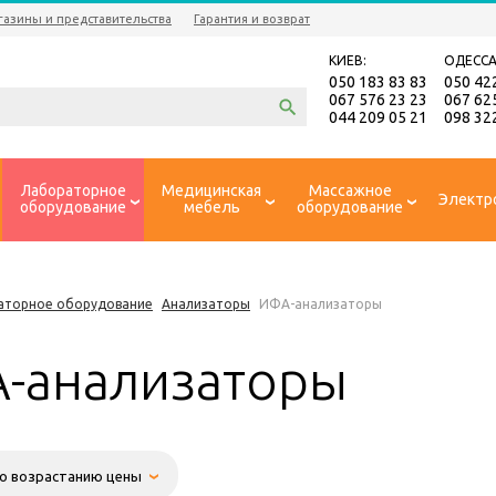
газины и представительства
Гарантия и возврат
КИЕВ:
ОДЕССА
050 183 83 83
050 42
067 576 23 23
067 62
044 209 05 21
098 32
Лабораторное
Медицинская
Массажное
Электр
оборудование
мебель
оборудование
аторное оборудование
Анализаторы
ИФА-анализаторы
-анализаторы