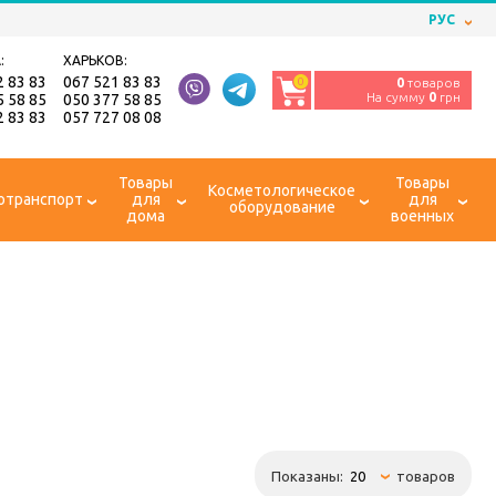
РУС
:
ХАРЬКОВ:
2 83 83
067 521 83 83
0
0
товаров
На сумму
0
грн
5 58 85
050 377 58 85
2 83 83
057 727 08 08
Товары
Товары
Косметологическое
отранспорт
для
для
оборудование
дома
военных
Показаны:
товаров