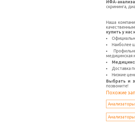
ИФА-анализ
скрининга, ди
Наша компани
качественным
купить у на
Официальна
Наиболее 
Профильны
медицинская м
Медицинс
Доставка п
Низкие цен
Выбрать и 
позвоните!
Похожие за
Анализаторы
Анализаторы