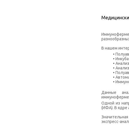
Медицински
Иммуноферме
разнообразных
В нашем интер
• Полуа
• Инкуба
• Анали
• Анали
• Полуа
• Автом
• Иммун
Данные анал
иммунофермен
Одной из нап
(ИФА). В ядре
Значительная
экспресс-анал