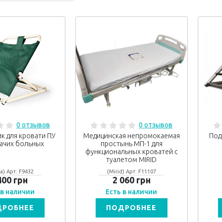
0 отзывов
0 отзывов
к для кровати ПУ
Медицинская непромокаемая
Под
ачих больных
простынь МП-1 для
функциональных кроватей с
туалетом MIRID
а) Арт: F9432
(Mirid) Арт: F11107
400 грн
2 060 грн
 в наличии
Есть в наличии
ДРОБНЕЕ
ПОДРОБНЕЕ