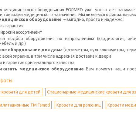
я медицинского оборудования FORMED уже много лет занимае
и товарами медицинского назначения. Мы являемся официальными
с медицинское оборудование
– выгодно, просто и надежно!
я гарантия
широкий ассортимент
й подбор оборудования по направлениям (кардиология, хирур
ебель и др.)
кое оборудование для дома
(дозиметры, пульсоксиметры, терм
о всей Украине, в том числе адресная доставка к двери
ы и гарантия оригинального качества
заказать медицинское оборудование
Вам помогут наши про
просы:
 кровати для детей
Стационарные медицинские кровати для в
билитационные ТМ Famed
Кровати для рожениц
Кровати меди