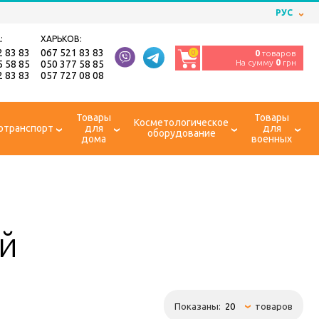
РУС
:
ХАРЬКОВ:
2 83 83
067 521 83 83
0
0
товаров
На сумму
0
грн
5 58 85
050 377 58 85
2 83 83
057 727 08 08
Товары
Товары
Косметологическое
отранспорт
для
для
оборудование
дома
военных
ей
Показаны:
товаров