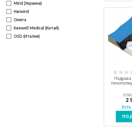
Mirid (Украина)
Harwind
Омега
Keewell Medical (Китай)
OSD (Италия)
Подушка 
пенополи
(OSD)
2 
Есть
ПО