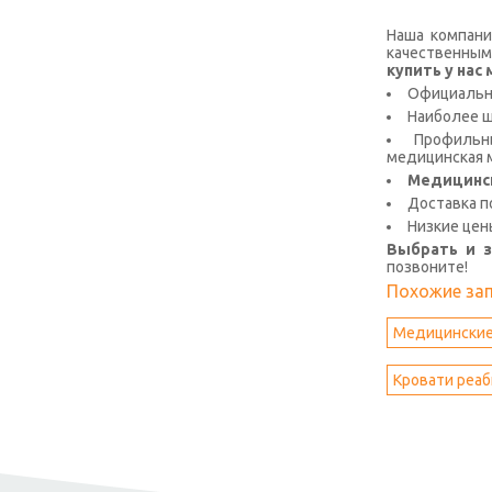
Наша компани
качественным
купить у на
Официальна
Наиболее 
Профильны
медицинская м
Медицинс
Доставка п
Низкие цен
Выбрать и 
позвоните!
Похожие за
Медицинские
Кровати реа