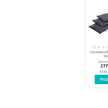
Система об
Wa
(Harwin
277
Есть
ПО