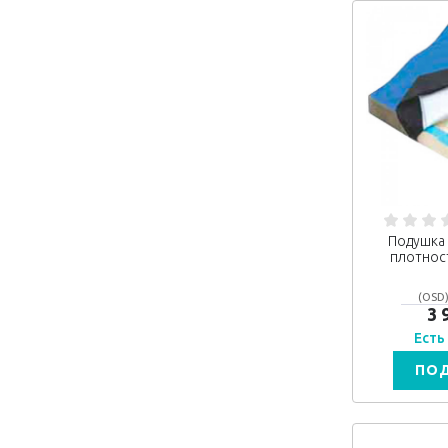
Подушка 
плотнос
(OSD)
3 
Есть
ПО