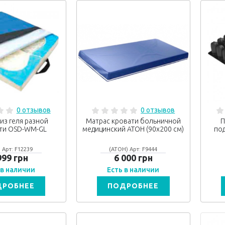
0 отзывов
0 отзывов
из геля разной
Матрас кровати больничной
П
ти OSD-WM-GL
медицинский АТОН (90х200 см)
по
 Арт: F12239
(АТОН) Арт: F9444
999 грн
6 000 грн
 в наличии
Есть в наличии
ДРОБНЕЕ
ПОДРОБНЕЕ