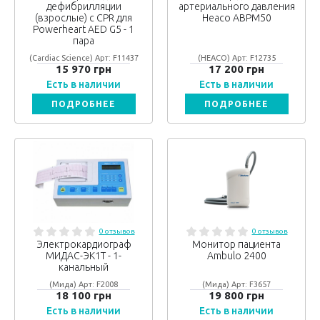
дефибрилляции
артериального давления
(взрослые) с CPR для
Heaco ABPM50
Powerheart AED G5 - 1
пара
(Cardiac Science) Арт: F11437
(HEACO) Арт: F12735
15 970 грн
17 200 грн
Есть в наличии
Есть в наличии
ПОДРОБНЕЕ
ПОДРОБНЕЕ
0 отзывов
0 отзывов
Электрокардиограф
Монитор пациента
МИДАС-ЭK1T - 1-
Ambulo 2400
канальный
(Мида) Арт: F2008
(Мида) Арт: F3657
18 100 грн
19 800 грн
Есть в наличии
Есть в наличии