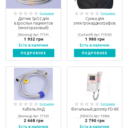
0 отзывов
0 отзывов
Датчик SpO2 для
Сумка для
взрослых пациентов
электрокардиографов
(многоразовый)
(Биомед) Арт: F7141
(Carewell) Арт: F10164
1 932 грн
1 980 грн
Есть в наличии
Есть в наличии
ПОДРОБНЕЕ
ПОДРОБНЕЕ
0 отзывов
0 отзывов
Кабель ИАД
Фетальный доплер FD-88
(Биомед) Арт: F7143
(HEACO) Арт: F6964
2 668 грн
2 790 грн
Есть в наличии
Есть в наличии