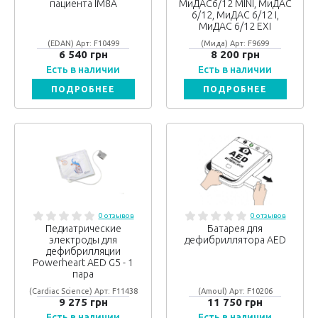
пациента IM8A
МиДАС6/12 MINI, МиДАС
6/12, МиДАС 6/12 I,
МиДАС 6/12 EXI
(EDAN) Арт: F10499
(Мида) Арт: F9699
6 540 грн
8 200 грн
Есть в наличии
Есть в наличии
ПОДРОБНЕЕ
ПОДРОБНЕЕ
0 отзывов
0 отзывов
Педиатрические
Батарея для
электроды для
дефибриллятора AED
дефибрилляции
Powerheart AED G5 - 1
пара
(Cardiac Science) Арт: F11438
(Amoul) Арт: F10206
9 275 грн
11 750 грн
Есть в наличии
Есть в наличии