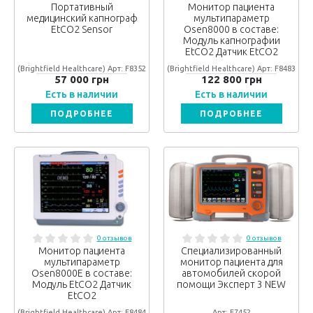
Портативный
Монитор пациента
медицинский капнограф
мультипараметр
EtCO2 Sensor
Osen8000 в составе:
Модуль капнографии
EtCO2 Датчик EtCO2
(Brightfield Healthcare) Арт: F8352
(Brightfield Healthcare) Арт: F8483
57 000 грн
122 800 грн
Есть в наличии
Есть в наличии
ПОДРОБНЕЕ
ПОДРОБНЕЕ
0 отзывов
0 отзывов
Монитор пациента
Специализированный
мультипараметр
монитор пациента для
Osen8000Е в составе:
автомобилей скорой
Модуль EtCO2 Датчик
помощи Эксперт 3 NEW
EtCO2
(Brightfield Healthcare) Арт: F8484
Арт: F7452