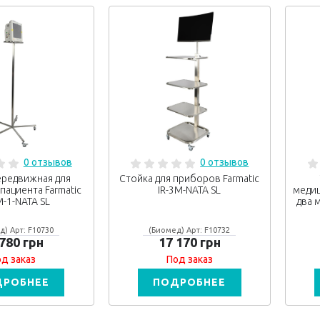
0 отзывов
0 отзывов
ередвижная для
Стойка для приборов Farmatic
ациента Farmatic
IR-3M-NATA SL
медиц
-1-NATA SL
два 
д) Арт: F10730
(Биомед) Арт: F10732
 780 грн
17 170 грн
д заказ
Под заказ
ДРОБНЕЕ
ПОДРОБНЕЕ