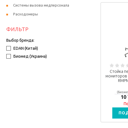
Системы вызова медперсонала
Расходомеры
ФИЛЬТР
Выбор бренда:
EDAN (Китай)
Биомед (Украина)
Стойка п
мониторов п
RMPM
(Биоме
10
По
ПО