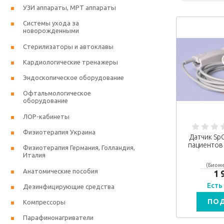
УЗИ аппараты, МРТ аппараты
Системы ухода за
новорожденными
Стерилизаторы и автоклавы
Кардиологические тренажеры
Эндоскопическое оборудование
Офтальмологическое
оборудование
ЛОР-кабинеты
Физиотерапия Украина
Датчик Sp
пациентов
Физиотерапия Германия, Голландия,
Италия
(Биоме
Анатомические пособия
1 
Есть
Дезинфицирующие средства
ПО
Компрессоры
Парафинонагриватели