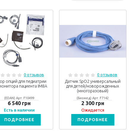
0 отзывов
0 отзывов
ор опций для педиатрии
Датчик SpO2 универсальный
монитора пациента IM8A
для детей/новорожденных
(многоразовый)
(EDAN) Арт: F10499
(Биомед) Арт: F7142
6 540 грн
2 300 грн
Есть в наличии
Ожидается
ПОДРОБНЕЕ
ПОДРОБНЕЕ