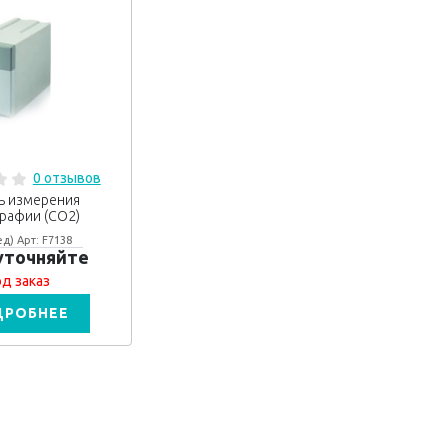
0 отзывов
ь измерения
рафии (СО2)
д) Арт: F7138
уточняйте
д заказ
ДРОБНЕЕ