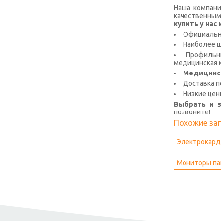
Наша компани
качественным
купить у на
Официальна
Наиболее 
Профильны
медицинская м
Медицинс
Доставка п
Низкие цен
Выбрать и 
позвоните!
Похожие за
Электрокард
Мониторы па