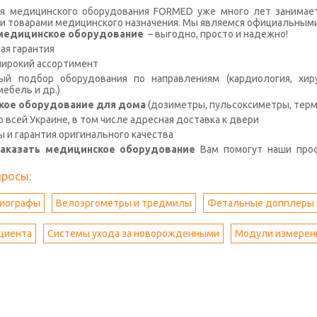
я медицинского оборудования FORMED уже много лет занимае
и товарами медицинского назначения. Мы являемся официальными
с медицинское оборудование
– выгодно, просто и надежно!
я гарантия
широкий ассортимент
й подбор оборудования по направлениям (кардиология, хирур
ебель и др.)
кое оборудование для дома
(дозиметры, пульсоксиметры, терм
о всей Украине, в том числе адресная доставка к двери
ы и гарантия оригинального качества
заказать медицинское оборудование
Вам помогут наши про
просы:
иографы
Велоэргометры и тредмилы
Фетальные допплеры
циента
Системы ухода за новорожденными
Модули измерени