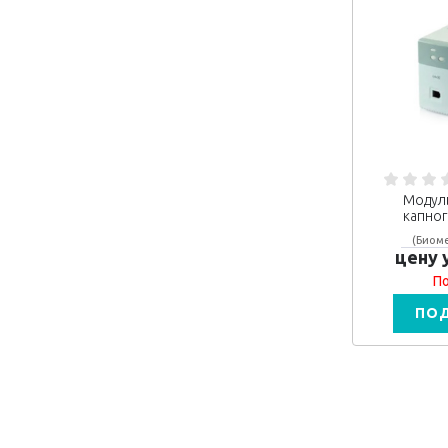
Модул
капног
(Биоме
цену 
По
ПО