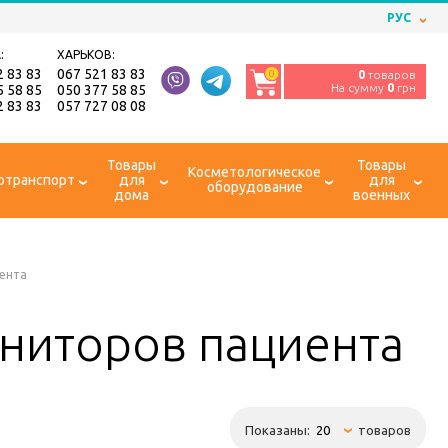
РУС
:
ХАРЬКОВ:
2 83 83
067 521 83 83
0
0
товаров
На сумму
0
грн
5 58 85
050 377 58 85
2 83 83
057 727 08 08
Товары
Товары
Косметологическое
отранспорт
для
для
оборудование
дома
военных
ента
ниторов пациента
Показаны:
товаров