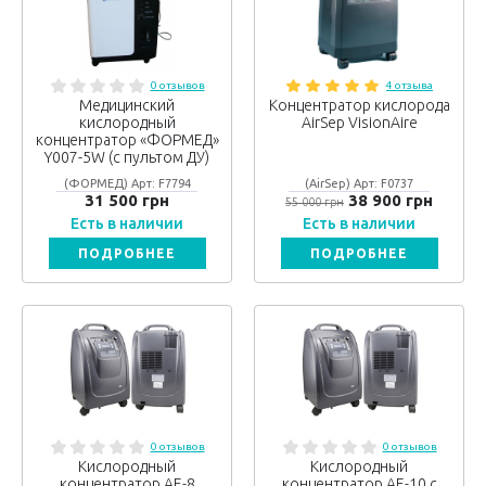
0 отзывов
4 отзыва
Медицинский
Концентратор кислорода
кислородный
AirSep VisionAire
концентратор «ФОРМЕД»
Y007-5W (с пультом ДУ)
(ФОРМЕД) Арт: F7794
(AirSep) Арт: F0737
31 500 грн
38 900 грн
55 000 грн
Есть в наличии
Есть в наличии
ПОДРОБНЕЕ
ПОДРОБНЕЕ
0 отзывов
0 отзывов
Кислородный
Кислородный
концентратор АЕ-8
концентратор АЕ-10 с