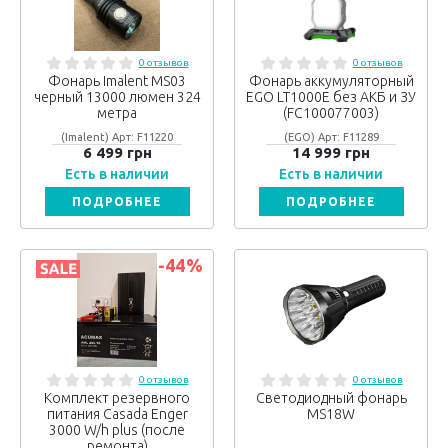
0 отзывов
0 отзывов
Фонарь Imalent MS03
Фонарь аккумуляторный
черный 13000 люмен 324
EGO LT1000E без АКБ и ЗУ
метра
(FC100077003)
(Imalent) Арт: F11220
(EGO) Арт: F11289
6 499 грн
14 999 грн
Есть в наличии
Есть в наличии
ПОДРОБНЕЕ
ПОДРОБНЕЕ
-44
%
0 отзывов
0 отзывов
Комплект резервного
Светодиодный фонарь
питания Casada Enger
MS18W
3000 W/h plus (после
ремонта)