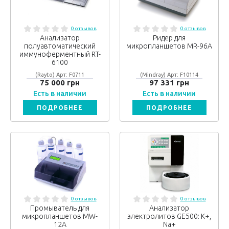
0 отзывов
0 отзывов
Анализатор
Ридер для
полуавтоматический
микропланшетов MR-96A
иммуноферментный RT-
6100
(Rayto) Арт: F0711
(Mindray) Арт: F10114
75 000 грн
97 331 грн
Есть в наличии
Есть в наличии
ПОДРОБНЕЕ
ПОДРОБНЕЕ
0 отзывов
0 отзывов
Промыватель для
Анализатор
микропланшетов MW-
электролитов GE500: K+,
12A
Na+