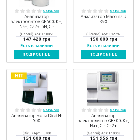
0 отзывов
0 отзывов
Анализатор
Анализатор Maccura U
электролитов GE500: K+,
390
Na+, Ca2+, pH, Cl-
(Genrui) Арт: F10063
(Licarno) Арт: F12797
147 420 грн
150 000 грн
Есть в наличии
Есть в наличии
ПОДРОБНЕЕ
ПОДРОБНЕЕ
0 отзывов
0 отзывов
Анализатор мочи Dirui H-
Анализатор
500
электролитов GE300: K+,
Na+, Cl-, Ca2+
(Dirui) Арт: F0700
(Genrui) Арт: F10052
151 000 грн
151 956 грн