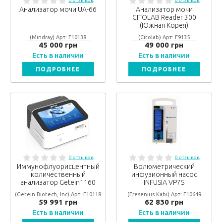
0 отзывов
0 отзывов
Анализатор мочи UA-66
Анализатор мочи
CITOLAB Reader 300
(Южная Корея)
(Mindray) Арт: F10138
(Citolab) Арт: F9135
45 000 грн
49 000 грн
Есть в наличии
Есть в наличии
ПОДРОБНЕЕ
ПОДРОБНЕЕ
0 отзывов
0 отзывов
Иммунофлуорисцентный
Волюметрический
количественный
инфузионный насос
анализатор Getein1160
INFUSIA VP7S
(Getein Biotech, Inc) Арт: F10118
(Fresenius Kabi) Арт: F10649
59 991 грн
62 830 грн
Есть в наличии
Есть в наличии