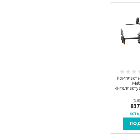
Комплект м
Mat
Интеллектуа
(DJI
837
Есть
ПО