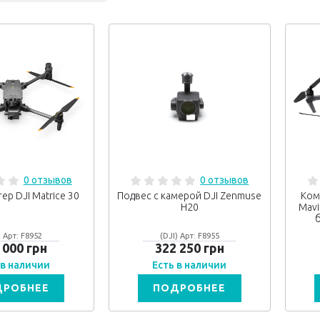
0 отзывов
0 отзывов
ер DJI Matrice 30
Подвес с камерой DJI Zenmuse
Ком
H20
Mavi
б
) Арт: F8952
(DJI) Арт: F8955
 000 грн
322 250 грн
 в наличии
Есть в наличии
ДРОБНЕЕ
ПОДРОБНЕЕ