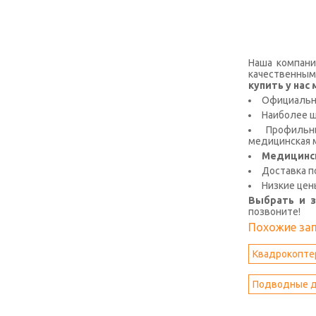
Наша компани
качественным
купить у на
Официальна
Наиболее 
Профильны
медицинская м
Медицинс
Доставка п
Низкие цен
Выбрать и 
позвоните!
Похожие за
Квадрокопте
Подводные 