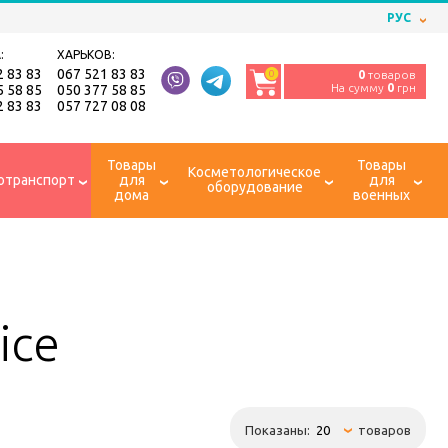
РУС
:
ХАРЬКОВ:
2 83 83
067 521 83 83
0
0
товаров
На сумму
0
грн
5 58 85
050 377 58 85
2 83 83
057 727 08 08
Товары
Товары
Косметологическое
отранспорт
для
для
оборудование
дома
военных
ice
Показаны:
товаров