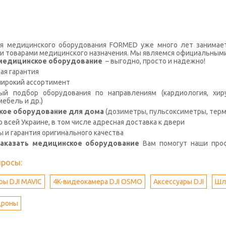
я медицинского оборудования FORMED уже много лет занимае
и товарами медицинского назначения. Мы являемся официальными
с медицинское оборудование
– выгодно, просто и надежно!
я гарантия
широкий ассортимент
й подбор оборудования по направлениям (кардиология, хирур
ебель и др.)
кое оборудование для дома
(дозиметры, пульсоксиметры, терм
о всей Украине, в том числе адресная доставка к двери
ы и гарантия оригинального качества
заказать медицинское оборудование
Вам помогут наши про
просы:
ры DJI MAVIC
4K-видеокамера DJI OSMO
Аксессуары DJI
Шл
дроны