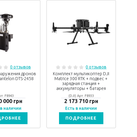
0 отзывов
0 отзывов
наружения дронов
Комплект мультикоптер DJI
antelon DTS-2458
Matrice 300 RTK + подвес +
зарядная станция +
аккумуляторы + батарея
рт: F8943
(DJI) Арт: F8933
0 000 грн
2 173 710 грн
 в наличии
Есть в наличии
ДРОБНЕЕ
ПОДРОБНЕЕ