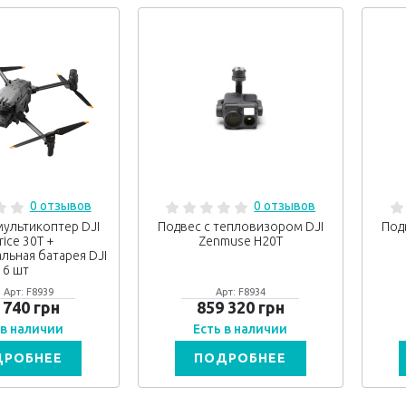
0 отзывов
0 отзывов
ультикоптер DJI
Подвес с тепловизором DJI
Под
rice 30T +
Zenmuse H20T
льная батарея DJI
6 шт
) Арт: F8939
Арт: F8934
 740 грн
859 320 грн
 в наличии
Есть в наличии
ДРОБНЕЕ
ПОДРОБНЕЕ