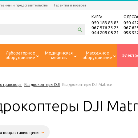
газины и представительства
Гарантия и возврат
КИЕВ:
ОДЕССА
050 183 83 83
050 42
067 576 23 23
067 62
044 209 05 21
098 32
Лабораторное
Медицинская
Массажное
Электр
оборудование
мебель
оборудование
ротранспорт
Квадрокоптеры DJI
Квадрокоптеры DJI Matrice
дрокоптеры DJI Matr