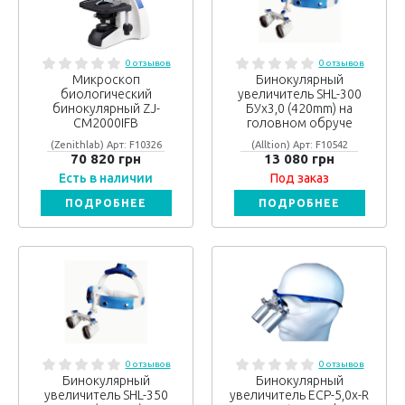
0 отзывов
0 отзывов
Микроскоп
Бинокулярный
биологический
увеличитель SHL-300
бинокулярный ZJ-
БУх3,0 (420mm) на
CM2000IFB
головном обруче
(Zenithlab) Арт: F10326
(Alltion) Арт: F10542
70 820 грн
13 080 грн
Есть в наличии
Под заказ
ПОДРОБНЕЕ
ПОДРОБНЕЕ
0 отзывов
0 отзывов
Бинокулярный
Бинокулярный
увеличитель SHL-350
увеличитель ECP-5,0x-R