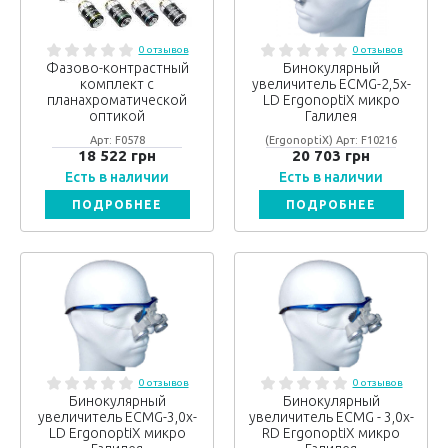
0 отзывов
0 отзывов
Фазово-контрастный
Бинокулярный
комплект с
увеличитель ECMG-2,5x-
планахроматической
LD ErgonoptiX микро
оптикой
Галилея
Арт: F0578
(ErgonoptiX) Арт: F10216
18 522 грн
20 703 грн
Есть в наличии
Есть в наличии
ПОДРОБНЕЕ
ПОДРОБНЕЕ
0 отзывов
0 отзывов
Бинокулярный
Бинокулярный
увеличитель ECMG-3,0x-
увеличитель ECMG - 3,0x-
LD ErgonoptiX микро
RD ErgonoptiX микро