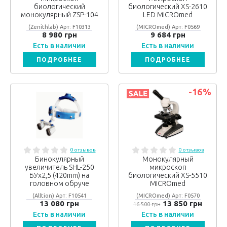
биологический
биологический XS-2610
монокулярный ZSP-104
LED MICROmed
(Zenithlab) Арт: F10313
(MICROmed) Арт: F0569
8 980 грн
9 684 грн
Есть в наличии
Есть в наличии
ПОДРОБНЕЕ
ПОДРОБНЕЕ
-16
%
0 отзывов
0 отзывов
Бинокулярный
Монокулярный
увеличитель SHL-250
микроскоп
БУх2,5 (420mm) на
биологический XS-5510
головном обруче
MICROmed
(Alltion) Арт: F10541
(MICROmed) Арт: F0570
13 080 грн
13 850 грн
16 500 грн
Есть в наличии
Есть в наличии