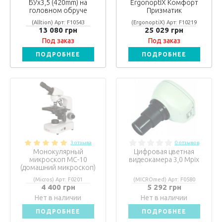
БУх3,5 (420mm) на
ErgonoptiX Комфорт
головном обруче
Призматик
(Alltion) Арт: F10543
(ErgonoptiX) Арт: F10219
13 080 грн
25 029 грн
Под заказ
Под заказ
ПОДРОБНЕЕ
ПОДРОБНЕЕ
3 отзыва
0 отзывов
Монокулярный
Цифровая цветная
микроскоп MC-10
видеокамера 3,0 Mpix
(домашний микроскоп)
(Micros) Арт: F0201
(MICROmed) Арт: F0580
4 400 грн
5 292 грн
Нет в наличии
Нет в наличии
ПОДРОБНЕЕ
ПОДРОБНЕЕ