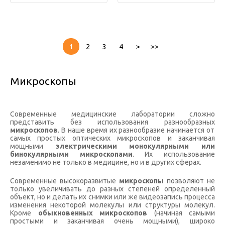
1
2
3
4
>
>>
Микроскопы
Современные медицинские лаборатории сложно
представить без использования разнообразных
микроскопов
. В наше время их разнообразие начинается от
самых простых оптических микроскопов и заканчивая
мощными
электрическими монокулярными или
бинокулярными микроскопами
. Их использование
незаменимо не только в медицине, но и в других сферах.
Современные высокоразвитые
микроскопы
позволяют не
только увеличивать до разных степеней определенный
объект, но и делать их снимки или же видеозапись процесса
изменения некоторой молекулы или структуры молекул.
Кроме
обыкновенных микроскопов
(начиная самыми
простыми и заканчивая очень мощными), широко