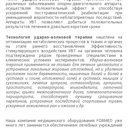
различных заболеваниях опорно-двигательного аппарата,
осуществляя положительный эффект и способствуя
ускоренной посттравматической реабилитации при
уменьшенной вероятности неблагоприятных последствий.
Аппараты УВТ позволяют добиться положительных
результатов лечения в довольно короткие сроки.
Технология ударно-волновой терапии
нацелена на
оптимизацию метаболических процессов в тканях и органах
на этапе раннего восстановления. Эффективность
стимулирующего воздействия УВТ на организм человека
подтверждена рядом проведенных специалистами в
клинических условиях экспериментов.
Ударно-волновая
терапия применяется не только для лечения целлюлита и
устранения локальных жировых отложений, но и удаления
растяжек после беременности, мышечных болей и болей в
суставах и спине, отложений солей в суставах, мышцах и
сухожилиях, лечения артроза, остеохондроза, артрита,
простатита, остеартроза, эпиконделита, пяточной
шпоры, грыжи межпозвоночного диска, плечелопаточного
париартрита, способствует лучшему сращиванию
переломов, устранения последствий спортивных травм,
ускорения заживления ран и ожогов и др.
Наша компания медицинского оборудования FORMED уже
много лет занимается обеспечением лечебных учреждений