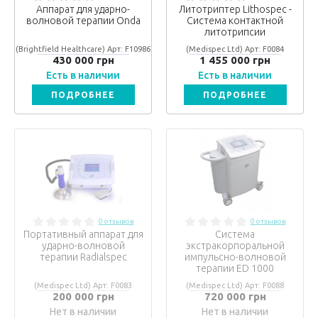
Аппарат для ударно-
Литотриптер Lithospec -
волновой терапии Оnda
Система контактной
литотрипсии
(Brightfield Healthcare) Арт: F10986
(Medispec Ltd) Арт: F0084
430 000 грн
1 455 000 грн
Есть в наличии
Есть в наличии
ПОДРОБНЕЕ
ПОДРОБНЕЕ
0 отзывов
0 отзывов
Портативный аппарат для
Система
ударно-волновой
экстракорпоральной
терапии Radialspec
импульсно-волновой
терапии ED 1000
(Medispec Ltd) Арт: F0083
(Medispec Ltd) Арт: F0088
200 000 грн
720 000 грн
Нет в наличии
Нет в наличии