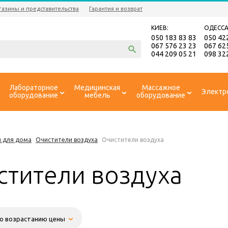
газины и представительства
Гарантия и возврат
КИЕВ:
ОДЕССА
050 183 83 83
050 42
067 576 23 23
067 62
044 209 05 21
098 32
Лабораторное
Медицинская
Массажное
Электр
оборудование
мебель
оборудование
 для дома
Очистители воздуха
Очистители воздуха
стители воздуха