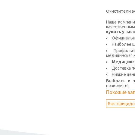
Очистители в
Наша компани
качественным
купить у на
Официальна
Наиболее 
Профильны
медицинская м
Медицинс
Доставка п
Низкие цен
Выбрать и 
позвоните!
Похожие за
Бактерицидн