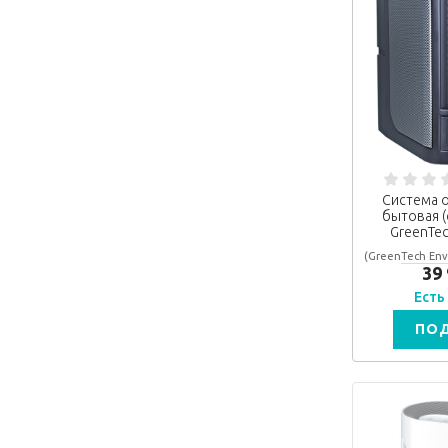
Система о
бытовая (
GreenTec
(GreenTech Env
39
Есть
ПО