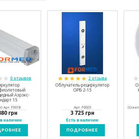
0 отзывов
2 отзыва
иркулятор
Облучатель-рециркулятор
О
афиолетовый
ОРБ 2-15
идный Аэрэкс-
андарт 15
т) Арт: F0018
Арт: F0020
(Green
880 грн
3 725 грн
 в наличии
Есть в наличии
ДРОБНЕЕ
ПОДРОБНЕЕ