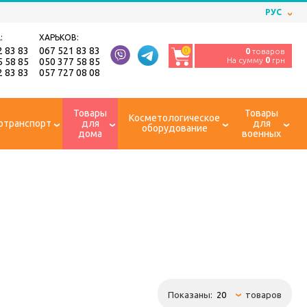
РУС
:
ХАРЬКОВ:
2 83 83
067 521 83 83
0
0
товаров
На сумму
0
грн
5 58 85
050 377 58 85
2 83 83
057 727 08 08
Товары
Товары
Косметологическое
отранспорт
для
для
оборудование
дома
военных
Показаны:
товаров