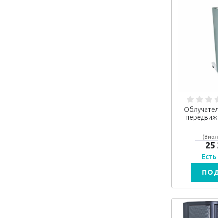
Облучател
передвиж
(Виол
25
Есть
ПО