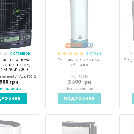
0 отзывов
1 отзыв
чистки воздуха
Рециркулятор воздуха
Возд
с ионизатором)
«Витязь»
h PureAir 3000
ironmental) Арт: F0012
Арт: F0040
 900 грн
3 500 грн
 в наличии
Нет в наличии
ДРОБНЕЕ
ПОДРОБНЕЕ