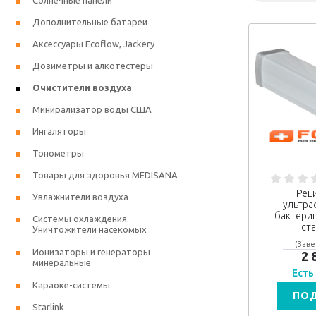
Солнечные панели
Дополнительные батареи
Аксессуары Ecoflow, Jackery
Дозиметры и алкотестеры
Очистители воздуха
Минирализатор воды США
Ингаляторы
Тонометры
Товары для здоровья MEDISANA
Рец
Увлажнители воздуха
ультр
бактериц
Системы охлаждения.
ст
Уничтожители насекомых
(Заве
Ионизаторы и генераторы
2 
минеральные
Есть
Караоке-системы
ПО
Starlink