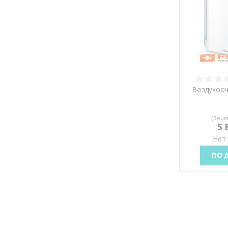
Воздухооч
(Beure
5 
Нет 
ПО