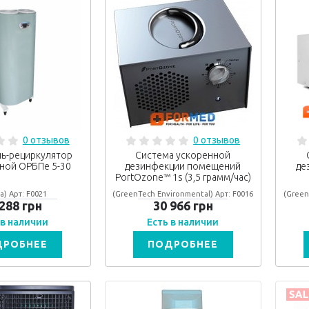
0 отзывов
0 отзывов
ь-рециркулятор
Система ускоренной
ной ОРБПе 5-30
дезинфекции помещений
де
PortOzone™ 1s (3,5 грамм/час)
а) Арт: F0021
(GreenTech Environmental) Арт: F0016
(Green
 288 грн
30 966 грн
 в наличии
Есть в наличии
ДРОБНЕЕ
ПОДРОБНЕЕ