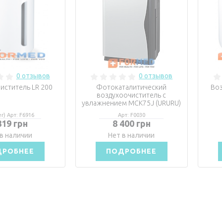
0 отзывов
0 отзывов
иститель LR 200
Фотокаталитический
Воз
воздухоочиститель с
увлажнением MCK75J (URURU)
r) Арт: F6916
Арт: F0030
819 грн
8 400 грн
в наличии
Нет в наличии
ДРОБНЕЕ
ПОДРОБНЕЕ