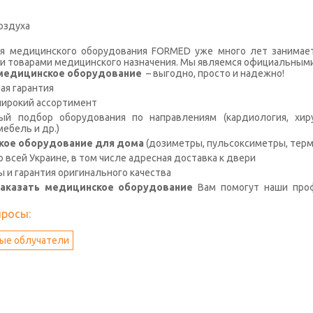
оздуха
я медицинского оборудования FORMED уже много лет занимае
и товарами медицинского назначения. Мы являемся официальными
с медицинское оборудование
– выгодно, просто и надежно!
я гарантия
широкий ассортимент
й подбор оборудования по направлениям (кардиология, хирур
ебель и др.)
кое оборудование для дома
(дозиметры, пульсоксиметры, терм
о всей Украине, в том числе адресная доставка к двери
ы и гарантия оригинального качества
заказать медицинское оборудование
Вам помогут наши про
просы:
ые облучатели