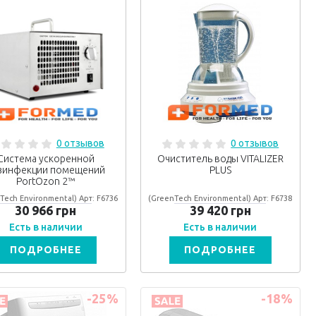
0 отзывов
0 отзывов
Система ускоренной
Очиститель воды VITALIZER
зинфекции помещений
PLUS
PortOzon 2™
Tech Environmental) Арт: F6736
(GreenTech Environmental) Арт: F6738
30 966 грн
39 420 грн
Есть в наличии
Есть в наличии
ПОДРОБНЕЕ
ПОДРОБНЕЕ
-25
%
-18
%