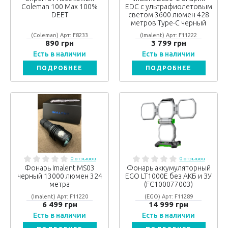
Coleman 100 Max 100%
EDC с ультрафиолетовым
DEET
светом 3600 люмен 428
метров Type-C черный
(Coleman) Арт: F8233
(Imalent) Арт: F11222
890 грн
3 799 грн
Есть в наличии
Есть в наличии
ПОДРОБНЕЕ
ПОДРОБНЕЕ
0 отзывов
0 отзывов
Фонарь Imalent MS03
Фонарь аккумуляторный
черный 13000 люмен 324
EGO LT1000E без АКБ и ЗУ
метра
(FC100077003)
(Imalent) Арт: F11220
(EGO) Арт: F11289
6 499 грн
14 999 грн
Есть в наличии
Есть в наличии