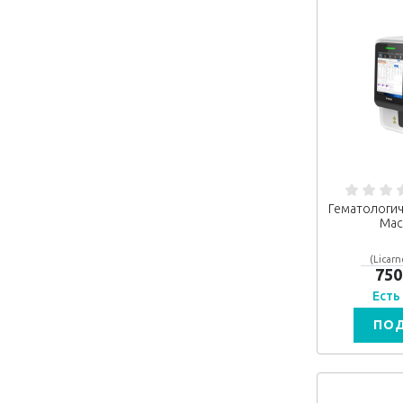
Гематологич
Mac
(Licarn
750
Есть
ПО