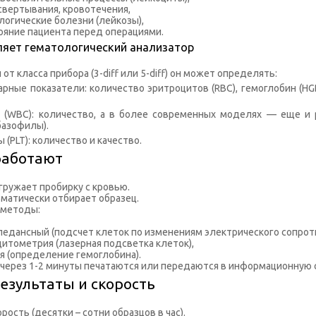
свертывания, кровотечения,
огические болезни (лейкозы),
ояние пациента перед операциями.
ляет гематологический анализатор
от класса прибора (3-diff или 5-diff) он может определять:
рные показатели: количество эритроцитов (RBC), гемоглобин (HGB
 (WBC): количество, а в более современных моделях — еще и 
базофилы).
(PLT): количество и качество.
работают
агружает пробирку с кровью.
оматически отбирает образец.
 методы:
едансный (подсчет клеток по изменениям электрического сопрот
итометрия (лазерная подсветка клеток),
 (определение гемоглобина).
 через 1-2 минуты печатаются или передаются в информационную 
езультаты и скорость
рость (десятки – сотни образцов в час).