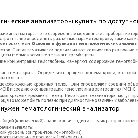
гические анализаторы купить по доступно
ские анализаторы – это современные медицинские приборы, котор
тро и точно определять различные параметры крови, такие как к
ые показатели.
Основные функции гематологических анализа
еток. Они автоматически подсчитывают количество различных ти
оциты (белые кровяные тельца) и тромбоциты.
ие концентрации гемоглобина. Измеряют содержание гемоглоби
ие гематокрита: Определяют процент объема крови, который 
ных клеток.
дексов красных кровяных телец. Они определяют средний объе
MCH) и среднюю концентрацию гемоглобина в эритроцитах (MCHC).
рмы красных кровяных телец. Некоторые анализаторы могут п
ок, что может быть полезно при диагностике различных заболевани
 нужен гематологический анализатор
общий (клинический) анализ крови – один из самых распространен
рачам выявлять:
кий уровень эритроцитов, гемоглобина),
 воспалительные процессы (лейкоциты),