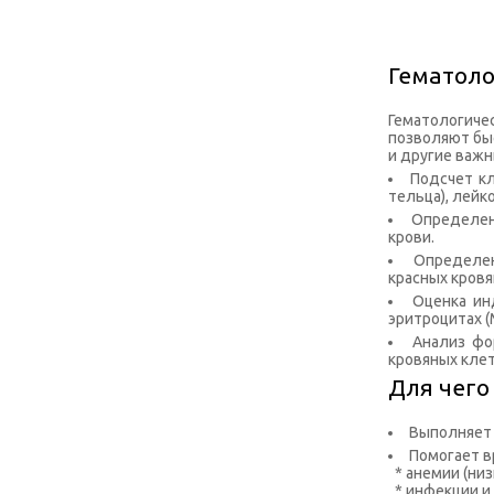
Гематоло
Гематологиче
позволяют быс
и другие важн
Подсчет кл
тельца), лейк
Определен
крови.
Определен
красных кровя
Оценка ин
эритроцитах (
Анализ фо
кровяных клет
Для чего
Выполняет 
Помогает в
* анемии (низ
* инфекции и