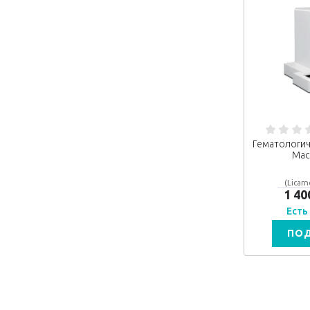
Гематологич
Mac
(Licarn
1 40
Есть
ПО