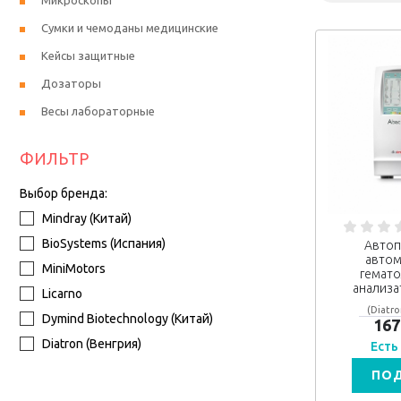
Микроскопы
Сумки и чемоданы медицинские
Кейсы защитные
Дозаторы
Весы лабораторные
ФИЛЬТР
Выбор бренда:
Mindray (Китай)
BioSystems (Испания)
Автоп
автом
MiniMotors
гемато
анализа
Licarno
(Diatro
Dymind Biotechnology (Китай)
167
Diatron (Венгрия)
Есть
ПО