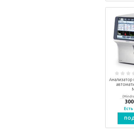
Анализатор 
автомати
M
(Mindra
300
Есть
ПО