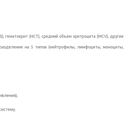
), гематокрит (HCT), средний объем эритроцита (MCV), другие
разделение на 5 типов (нейтрофилы, лимфоциты, моноциты,
ивления),
систему.