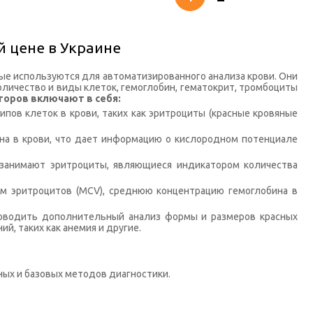
й цене в Украине
ые используются для автоматизированного анализа крови. Они
оличество и виды клеток, гемоглобин, гематокрит, тромбоциты
торов включают в себя:
пов клеток в крови, таких как эритроциты (красные кровяные
на в крови, что дает информацию о кислородном потенциале
занимают эритроциты, являющиеся индикатором количества
м эритроцитов (MCV), среднюю концентрацию гемоглобина в
роводить дополнительный анализ формы и размеров красных
й, таких как анемия и другие.
ных и базовых методов диагностики.