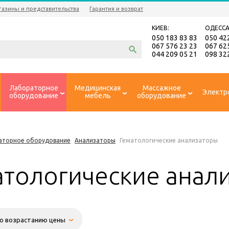
газины и представительства
Гарантия и возврат
КИЕВ:
ОДЕССА
050 183 83 83
050 42
067 576 23 23
067 62
044 209 05 21
098 32
Лабораторное
Медицинская
Массажное
Электр
оборудование
мебель
оборудование
аторное оборудование
Анализаторы
Гематологические анализаторы
атологические анал