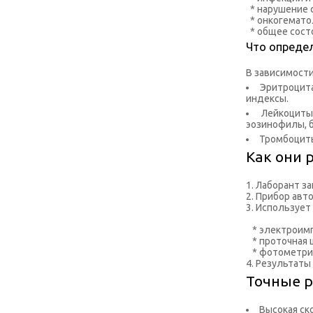
* нарушение 
* онкогематол
* общее сост
Что опреде
В зависимости 
Эритроцита
индексы.
Лейкоциты
эозинофилы, 
Тромбоциты 
Как они 
1. Лаборант з
2. Прибор авт
3. Использует
* электроимп
* проточная ц
* фотометрия
4. Результаты
Точные р
Высокая ско