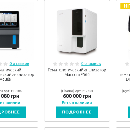
0 отзывов
0 отзывов
матический
Гематологический анализатор
еский анализатор
Maccura F560
гема
Aquila
D
n) Арт: F10106
(Licarno) Арт: F12804
(Dym
 080 грн
600 000 грн
 в наличии
Есть в наличии
ДРОБНЕЕ
ПОДРОБНЕЕ