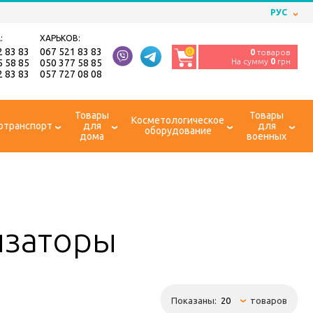
РУС
:
ХАРЬКОВ:
2 83 83
067 521 83 83
0
0
товаров
На сумму
0
грн
5 58 85
050 377 58 85
2 83 83
057 727 08 08
Товары
Товары
Косметологическое
отранспорт
для
для
оборудование
дома
военных
изаторы
Показаны:
товаров