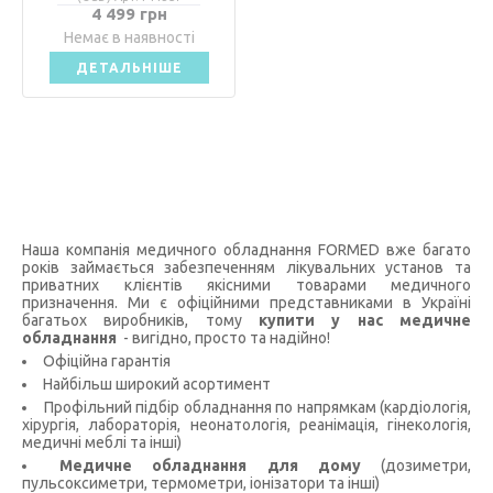
4 499 грн
Немає в наявності
ДЕТАЛЬНІШЕ
Наша компанія медичного обладнання FORMED вже багато
років займається забезпеченням лікувальних установ та
приватних клієнтів якісними товарами медичного
призначення. Ми є офіційними представниками в Україні
багатьох виробників, тому
купити у нас медичне
обладнання
- вигідно, просто та надійно!
Офіційна гарантія
Найбільш широкий асортимент
Профільний підбір обладнання по напрямкам (кардіологія,
хірургія, лабораторія, неонатологія, реанімація, гінекологія,
медичні меблі та інші)
Медичне обладнання для дому
(дозиметри,
пульсоксиметри, термометри, іонізатори та інші)