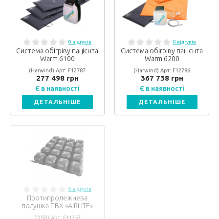
0 відгуків
0 відгуків
Система обігріву пацієнта
Система обігріву пацієнта
Warm 6100
Warm 6200
(Harwind) Арт: F12787
(Harwind) Арт: F12786
277 498 грн
367 738 грн
Є в наявності
Є в наявності
ДЕТАЛЬНІШЕ
ДЕТАЛЬНІШЕ
0 відгуків
Протипролежнева
подушка ПВХ «AIRLITE»
(OSD) Арт: F11357