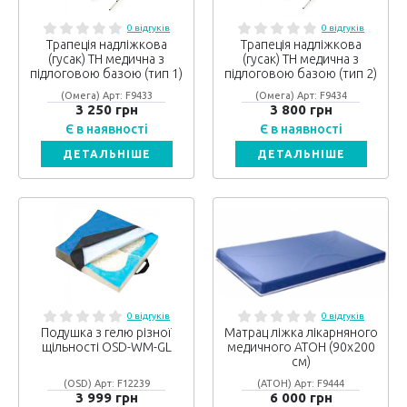
0 відгуків
0 відгуків
Трапеція надліжкова
Трапеція надліжкова
(гусак) ТН медична з
(гусак) ТН медична з
підлоговою базою (тип 1)
підлоговою базою (тип 2)
(Омега) Арт: F9433
(Омега) Арт: F9434
3 250 грн
3 800 грн
Є в наявності
Є в наявності
ДЕТАЛЬНІШЕ
ДЕТАЛЬНІШЕ
0 відгуків
0 відгуків
Подушка з гелю різної
Матрац ліжка лікарняного
щільності OSD-WM-GL
медичного АТОН (90х200
см)
(OSD) Арт: F12239
(АТОН) Арт: F9444
3 999 грн
6 000 грн