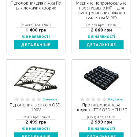
Підголовник для ліжка ПУ
Медичне непромокальне
для лежачих хворих
простирадло МП-1 для
функціональних ліжок з
туалетом MIRID
(Омега) Арт: F9432
(Mirid) Арт: F11107
1 400 грн
2 060 грн
Є в наявності
Є в наявності
ДЕТАЛЬНІШЕ
ДЕТАЛЬНІШЕ
0 відгуків
0 відгуків
Підголівник із сіткою OSD-
Протипролежнева
100V
подушка ТПУ OSD-HCU13T
(OSD) Арт: F9628
(OSD) Арт: F11511
2 499 грн
2 999 грн
Є в наявності
Є в наявності
ДЕТАЛЬНІШЕ
ДЕТАЛЬНІШЕ