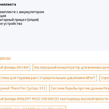
омплекта
комплекте с аккумулятором
кция
аторный прицел (опция)
ое устройство
просы:
ый фонарь MS18W
Кислородный концентратор для военных цел
истема для терапии ран с отрицательным давлением NPWT
Спре
учной ThermTec Cyclops 335
Система борьбы против дронов Pira
 фонарь IMALENT MS32 200 000 (32 светодиода высокой яркости C