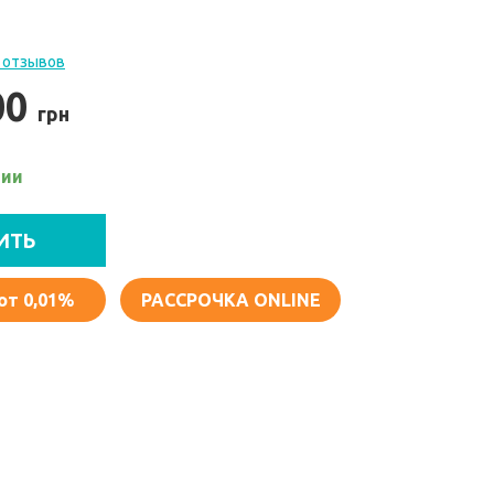
 отзывов
00
грн
чии
ИТЬ
от 0,01%
РАССРОЧКА ONLINE