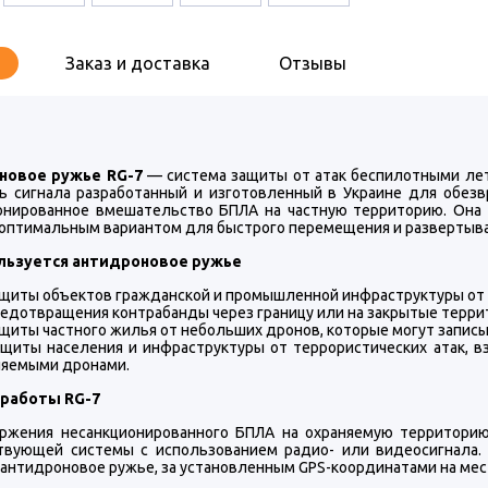
Заказ и доставка
Отзывы
новое ружье RG-7
— система защиты от атак беспилотными ле
ь сигнала разработанный и изготовленный в Украине для обезв
онированное вмешательство БПЛА на частную территорию. Она 
 оптимальным вариантом для быстрого перемещения и развертыва
льзуется антидроновое ружье
щиты объектов гражданской и промышленной инфраструктуры от 
едотвращения контрабанды через границу или на закрытые терр
щиты частного жилья от небольших дронов, которые могут записыв
щиты населения и инфраструктуры от террористических атак, вз
ляемыми дронами.
 работы RG-7
ржения несанкционированного БПЛА на охраняемую территорию
твующей системы с использованием радио- или видеосигнала. 
антидроновое ружье, за установленным GPS-координатами на мес