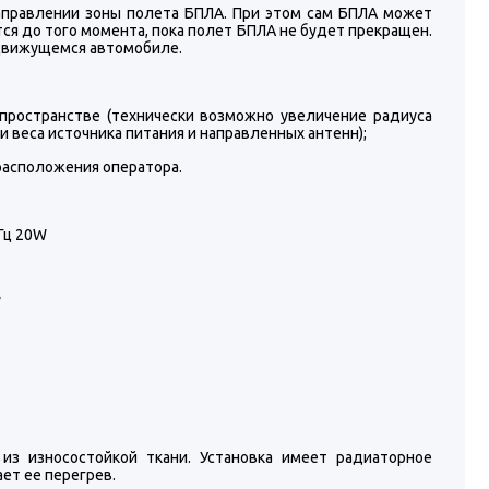
направлении зоны полета БПЛА. При этом сам БПЛА может
ется до того момента, пока полет БПЛА не будет прекращен.
в движущемся автомобиле.
пространстве (технически возможно увеличение радиуса
и веса источника питания и направленных антенн);
 расположения оператора.
Гц 20W
W
з износостойкой ткани. Установка имеет радиаторное
ет ее перегрев.