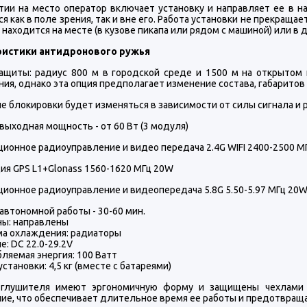
тии на место оператор включает установку и направляет ее в 
я как в поле зрения, так и вне его. Работа установки не прекраща
находится на месте (в кузове пикапа или рядом с машиной) или 
ристики антидронового ружья
ащиты: радиус 800 м в городской среде и 1500 м на открытом 
ия, однако эта опция предполагает изменение состава, габаритов 
е блокировки будет изменяться в зависимости от силы сигнала и
ыходная мощность - от 60 Вт (3 модуля)
ционное радиоуправление и видео передача 2.4G WIFI 2400-2500 М
ция GPS L1+Glonass 1560-1620 МГц 20W
ционное радиоуправление и видеопередача 5.8G 5.50-5.97 МГц 20
автономной работы - 30-60 мин.
ны: направлены
ма охлаждения: радиаторы
е: DC 22.0-29.2V
ляемая энергия: 100 Ватт
установки: 4,5 кг (вместе с батареями)
глушителя имеют эргономичную форму и защищены чехлами и
ие, что обеспечивает длительное время ее работы и предотвраща