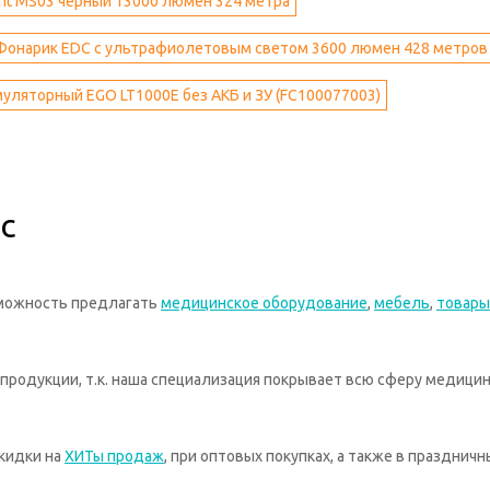
nt MS03 черный 13000 люмен 324 метра
 Фонарик EDC с ультрафиолетовым светом 3600 люмен 428 метров
уляторный EGO LT1000E без АКБ и ЗУ (FC100077003)
с
зможность предлагать
медицинское оборудование
,
мебель
,
товары
родукции, т.к. наша специализация покрывает всю сферу медицин
кидки на
ХИТы продаж
, при оптовых покупках, а также в празднич