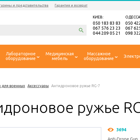
газины и представительства
Гарантия и возврат
КИЕВ:
ОДЕССА
050 183 83 83
050 42
067 576 23 23
067 62
044 209 05 21
098 32
Лабораторное
Медицинская
Массажное
Электр
оборудование
мебель
оборудование
 для военных
Аксессуары
Антидроновое ружье RG-7
идроновое ружье RG
3694
Anti-Drone Gun