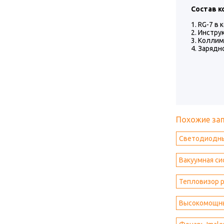
Состав к
RG-7 в 
Инстру
Коллим
Зарядн
Похожие за
Светодиодн
Вакуумная с
Тепловизор р
Высокомощный