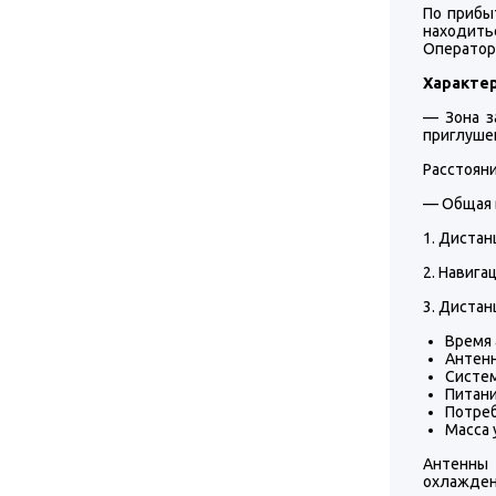
По прибы
находитьс
Оператор 
Характе
— Зона з
приглушен
Расстояни
— Общая в
1. Дистан
2. Навига
3. Дистан
Время 
Антен
Систе
Питани
Потреб
Масса 
Антенны 
охлажден