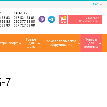
РУС
:
ХАРЬКОВ:
2 83 83
067 521 83 83
0
0
товаров
На сумму
0
грн
5 58 85
050 377 58 85
2 83 83
057 727 08 08
Товары
Товары
Косметологическое
отранспорт
для
для
оборудование
дома
военных
-7