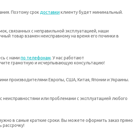
ания. Поэтому срок
доставки
клиенту будет минимальный.
мок, связанных с неправильной эксплуатацией, наши
ный товар взамен неисправному на время его починки в
есь с нами
по телефонам
. У нас работают
учите грамотную и исчерпывающую консультацию!
ими производителями Европы, США, Китая, Японии и Украины.
х с неисправностями или проблемами с эксплуатацией любого
нужно в самые краткие сроки. Вы можете оформить заказ прямо
ь рассрочку!