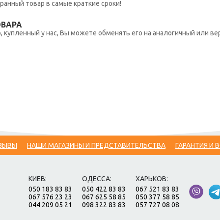
ранный товар в самые краткие сроки!
ОВАРА
 купленный у нас, Вы можете обменять его на аналогичный или вер
ЗЫВЫ
НАШИ МАГАЗИНЫ И ПРЕДСТАВИТЕЛЬСТВА
ГАРАНТИЯ И 
КИЕВ:
ОДЕССА:
ХАРЬКОВ:
050 183 83 83
050 422 83 83
067 521 83 83
067 576 23 23
067 625 58 85
050 377 58 85
044 209 05 21
098 322 83 83
057 727 08 08