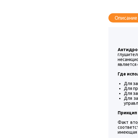
Описание
Антидро
глушител
несанкци
является
Где испо
Для за
Для пр
Для за
Для за
управ
Принцип
Факт вто
соответс
имеющая 