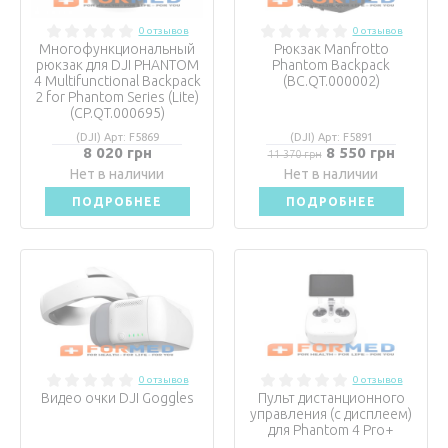
0 отзывов
0 отзывов
Многофункциональный
Рюкзак Manfrotto
рюкзак для DJI PHANTOM
Phantom Backpack
4 Multifunctional Backpack
(BC.QT.000002)
2 for Phantom Series (Lite)
(CP.QT.000695)
(DJI) Арт: F5869
(DJI) Арт: F5891
8 020 грн
8 550 грн
11 370 грн
Нет в наличии
Нет в наличии
ПОДРОБНЕЕ
ПОДРОБНЕЕ
0 отзывов
0 отзывов
Видео очки DJI Goggles
Пульт дистанционного
управления (с дисплеем)
для Phantom 4 Pro+