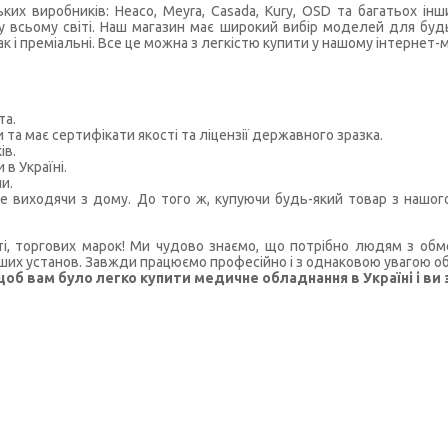
их виробників: Heaco, Meyra, Casada, Kury, OSD та багатьох інш
 всьому світі. Наш магазин має широкий вибір моделей для будь-я
к і преміальні. Все це можна з легкістю купити у нашому інтернет-м
та.
та має сертифікати якості та ліцензії державного зразка.
ів.
 в Україні.
и.
е виходячи з дому.
До того ж, купуючи будь-який товар з нашо
йті, торгових марок! Ми чудово знаємо, що потрібно людям з о
нших установ. Завжди працюємо професійно і з однаковою увагою об
щоб вам було легко купити медичне обладнання в Україні і ви