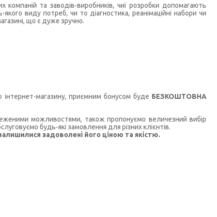
их компаній та заводів-виробників, чиї розробки допомагають
кого виду потреб, чи то діагностика, реанімаційні набори чи
агазині, що є дуже зручно.
го інтернет-магазину, приємним бонусом буде
БЕЗКОШТОВНА
бмеженими можливостями, також пропонуємо величезний вибір
слуговуємо будь-які замовлення для різних клієнтів.
 залишилися задоволені його ціною та якістю.