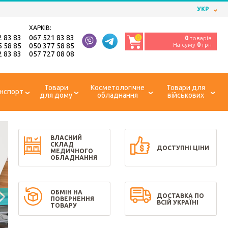
УКР
ХАРКІВ:
2 83 83
067 521 83 83
0
0
товарів
На суму
0
грн
5 58 85
050 377 58 85
2 83 83
057 727 08 08
Товари
Косметологічне
Товари для
нспорт
для дому
обладнання
військових
ВЛАСНИЙ
СКЛАД
ДОСТУПНІ ЦІНИ
МЕДИЧНОГО
ОБЛАДНАННЯ
ОБМІН НА
ДОСТАВКА ПО
ПОВЕРНЕННЯ
ВСІЙ УКРАЇНІ
ТОВАРУ