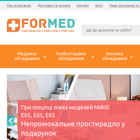
Про компанію
Доставка та оплата
Кредит
Блог
Наші магазини та
Медичне
Реабілітаційне
Кисневе
обладнання
обладнання
обладнання
При покупці ліжка моделей MIRID
Е05, Е05, Е05
Непромокальне простирадло у
подарунок