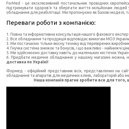
ForMed - це ексклюзивний постачальник провідних європейськ
підтримувати здоров’я та зберігати життя мільйонам людей у
обладнання для реабілітації. Ми пропонуємо як базові моделі, та
Переваги роботи з компанією:
Повна та інформативна консультація нашого фахового експер
Все обладнання та продукція відповідає вимогам МОЗ України 
Ми постачаємо тільки якісну техніку від перевірених виробник
Гнучка система знижок та бонусів, і що важливо - найнижчі ціни
Ми здійснюємо доставку навіть до маленьких містечок Україн
Придбати медичне обладнання у нашому магазині можна, н
доставка по Україні!
Формед - офіційний представник всіх, представлених на са
обладнання та апаратів для медичних клінік, лабораторій або і
Наша компанія прагне зробити все для того, 