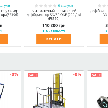
ідгуків
0 відгуків
FE у складі:
Автоматичний портативний
Дефібриля
тора(F8396)
дефібрилятор SAVER ONE (200 Дж)
D3 
(F8390)
рн
110 200 грн
3
ті
Є в наявності
Є
КУПИТИ
-0
%
-0
%