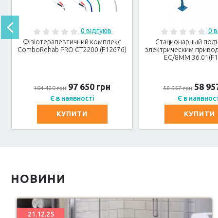
0 відгуків
0 в
Фізіотерапевтичний комплекс
Стационарный под
ComboRehab PRO CT2200 (F12676)
электрическим привод
ЕС/8ММ.36.01(F1
97 650 грн
58 95
104 420 грн
58 957 грн
Є в наявності
Є в наявнос
КУПИТИ
КУПИТИ
НОВИНИ
21.12.25