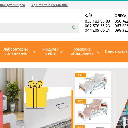
 представництва
Гарантія та повернення
КИЇВ:
ОДЕСА:
050 183 83 83
050 42
067 576 23 23
067 62
044 209 05 21
098 32
Лабораторне
Медичні
Масажне
Електротра
обладнання
меблі
обладнання