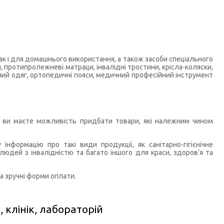
ак і для домашнього використання, а також засоби спеціального
и, протипролежневі матраци, інвалідні тростини, крісла-коляски,
ичний одяг, ортопедичні пояси, медичний професійний інструмент
т ви маєте можливість придбати товари, які належним чином
формацію про такі види продукції, як санітарно-гігієнічне
людей з інвалідністю та багато іншого для краси, здоров’я та
а зручні форми оплати.
клінік, лабораторій