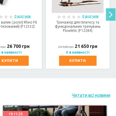
0 відгуків
0 відгуків
валик ( ролл) Rheo Fit
Тренажер для пілатесу та
тизований) (F12332)
функціональних тренувань
Flowletic (F12284)
26 700 грн
21 650 грн
 грн
29 500 грн
 в наявності
Є в наявності
КУПИТИ
КУПИТИ
Читати всі новини
19.11.25