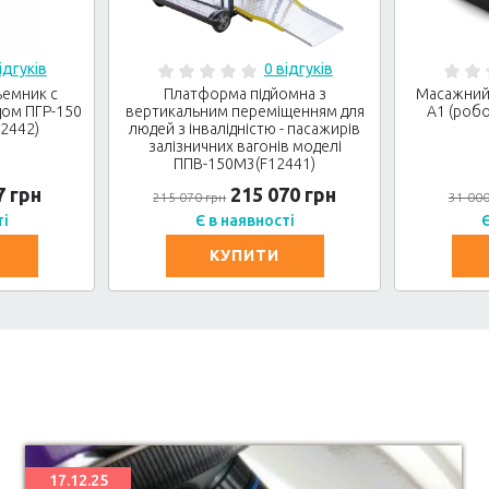
ідгуків
0 відгуків
ъемник с
Платформа підйомна з
Масажний 
ом ПГР-150
вертикальним переміщенням для
A1 (робо
2442)
людей з інвалідністю - пасажирів
залізничних вагонів моделі
ППВ-150М3(F12441)
7 грн
215 070 грн
215 070 грн
31 000
ті
Є в наявності
Є
КУПИТИ
17.12.25