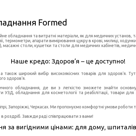
бладнання Formed
не обладнання та витратні матеріали, як для медичних установ, т
ії, термометри, апарати вимірювання цукру в крові, милиці, ходунк
чі), масажні столи, кушетки та столи для медичних кабінетів, мед
Наше кредо: Здоров’я – це доступно!
 також широкий вибір високоякісних товарів для здоров’я. Ту
го здоров’я.
чного обладнання, де ви з легкістю зможете знайти основну ін
и УЗД, обладнання для косметології та реабілітації, товари для 
прі, Запоріжжі, Черкасах. Ми пропонуємо комфортні умови роботи т
 роздріб. Завжди раді співпрацювати з вами!
 за вигідними цінами: для дому, шпиталів, 