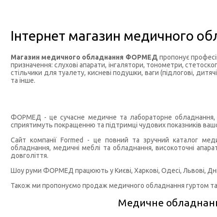
Інтернет магазин медичного о
Магазин медичного обладнання
ФОРМЕД
пропонує професій
призначення: слухові апарати, інгалятори, тонометри, стетоскоп
стільчики для туалету, кисневі подушки, ваги (підлогові, дитя
та інше.
ФОРМЕД - це сучасне медичне та лабораторне обладнання, а
сприятимуть покращенню та підтримці чудових показників вашо
Сайт компанії
Formed
- це повний та зручний каталог меди
обладнання, медичні меблі та обладнання, високоточні апарат
довголіття.
Шоу руми ФОРМЕД працюють у Києві, Харкові, Одесі, Львові, Дні
Також ми пропонуємо продаж медичного обладнання гуртом та в
Медичне обладнання