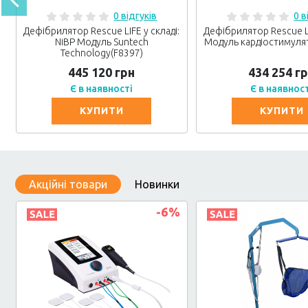
0 відгуків
0 в
Дефібрилятор Rescue LIFE у складі:
Дефібрилятор Rescue LI
NiBP Модуль Suntech
Модуль кардіостимуля
Technology(F8397)
445 120 грн
434 254 г
Є в наявності
Є в наявнос
КУПИТИ
КУПИТИ
Акційні товари
Новинки
%
-6
%