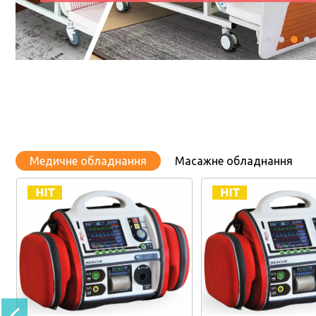
Медичне обладнання
Масажне обладнання
%