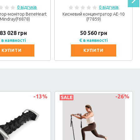
0 відгуків
0 відгуків
тор-монітор BeneHeart
Кисневий концентратор АЕ-10
Mindray(F6878)
(F7859)
83 028 грн
50 560 грн
 в наявності
Є в наявності
КУПИТИ
КУПИТИ
-13
%
-26
%