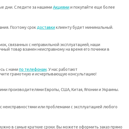
ные дни. Следите за нашими
Акциями
и покупайте еще более
ания. Поэтому срок
доставки
клиенту будет минимальный.
мок, связанных с неправильной эксплуатацией, наши
ный товар взамен неисправному на время его починки в
есь с нами
по телефонам
. У нас работают
учите грамотную и исчерпывающую консультацию!
ими производителями Европы, США, Китая, Японии и Украины.
х с неисправностями или проблемами с эксплуатацией любого
нужно в самые краткие сроки. Вы можете оформить заказ прямо