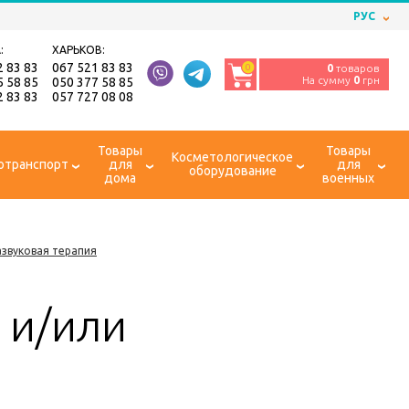
РУС
:
ХАРЬКОВ:
2 83 83
067 521 83 83
0
0
товаров
На сумму
0
грн
5 58 85
050 377 58 85
2 83 83
057 727 08 08
Товары
Товары
Косметологическое
отранспорт
для
для
оборудование
дома
военных
азвуковая терапия
 и/или