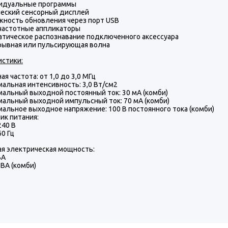
идуальные программы
еский сенсорный дисплей
ность обновления через порт USB
частотные аппликаторы
тическое распознавание подключенного аксессуара
рывная или пульсирующая волна
истики:
ая частота: от 1,0 до 3,0 МГц
альная интенсивность: 3,0 Вт/см2
альный выходной постоянный ток: 30 мА (комби)
альный выходной импульсный ток: 70 мА (комби)
альное выходное напряжение: 100 В постоянного тока (комби)
ик питания:
240 В
60 Гц
я электрическая мощность:
ВА
 ВА (комби)