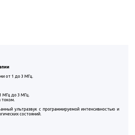
апии
и от 1 до 3 МГц.
 МГц до 3 МГц.
 током.
нный ультразвук с программируемой интенсивностью и
гических состояний.