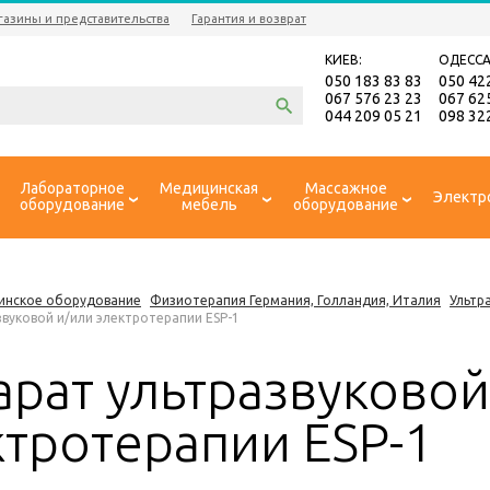
газины и представительства
Гарантия и возврат
КИЕВ:
ОДЕССА
050 183 83 83
050 42
067 576 23 23
067 62
044 209 05 21
098 32
Лабораторное
Медицинская
Массажное
Электр
оборудование
мебель
оборудование
инское оборудование
Физиотерапия Германия, Голландия, Италия
Ультр
звуковой и/или электротерапии ESP-1
арат ультразвуковой
ктротерапии ESP-1