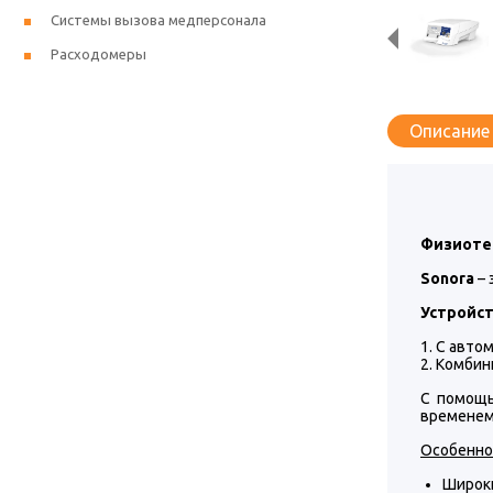
Системы вызова медперсонала
Расходомеры
Описание
Физиоте
Sonora
– 
Устройст
С автом
Комбини
С помощь
временем
Особенно
Широк