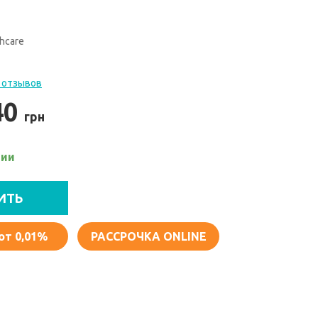
thcare
 отзывов
40
грн
чии
ИТЬ
от 0,01%
РАССРОЧКА ONLINE