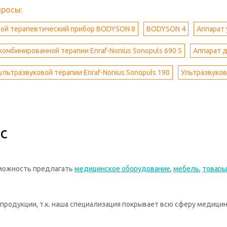
просы:
вой терапевтический прибор BODYSON 8
BODYSON 4
Аппарат 
комбинированной терапии Enraf-Nonius Sonopuls 690 S
Аппарат д
ультразвуковой терапии Enraf-Nonius Sonopuls 190
Ультразвуков
с
зможность предлагать
медицинское оборудование
,
мебель
,
товары
родукции, т.к. наша специализация покрывает всю сферу медицин