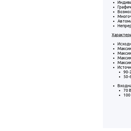
Индив
Графич
Возмож
Много
Автома
Непре
Характер
Исходн
Максим
Максим
Максим
Максим
Источн
90-
50-
Входна
70 
100