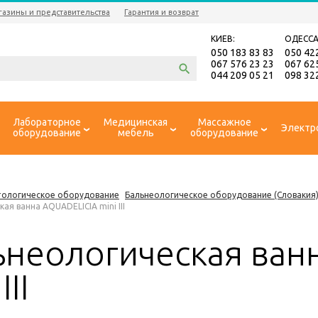
газины и представительства
Гарантия и возврат
КИЕВ:
ОДЕССА
050 183 83 83
050 42
067 576 23 23
067 62
044 209 05 21
098 32
Лабораторное
Медицинская
Массажное
Электр
оборудование
мебель
оборудование
ологическое оборудование
Бальнеологическое оборудование (Словакия
ая ванна AQUADELICIA mini III
ьнеологическая ван
III