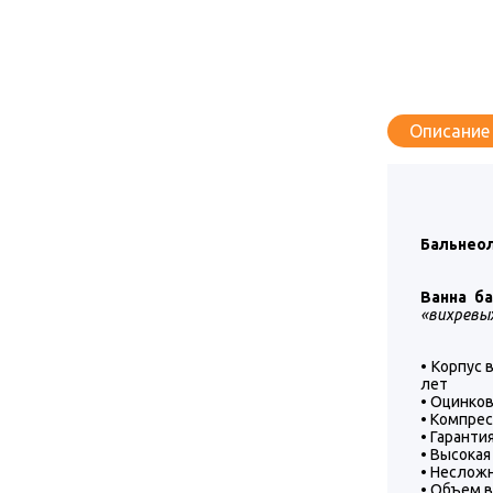
Описание
Бальнеол
Ванна б
«вихревых
• Корпус
лет
• Оцинков
• Компре
• Гарантия
• Высока
• Неслож
• Объем в