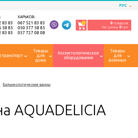
РУС
:
ХАРЬКОВ:
2 83 83
067 521 83 83
0
0
товаров
На сумму
0
грн
5 58 85
050 377 58 85
2 83 83
057 727 08 08
Товары
Товары
Косметологическое
отранспорт
для
для
оборудование
дома
военных
)
Бальнеологические ванны
на AQUADELICIA