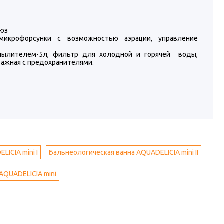
дюз
микрофорсунки с возможностью аэрации, управление
пылителем-5л, фильтр для холодной и горячей воды,
тажная с предохранителями.
ICIA mini I
Бальнеологическая ванна AQUADELICIA mini II
AQUADELICIA mini