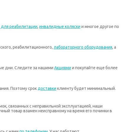
 для реабилитации
,
инвалидные коляски
и многое другое по
ского, реабилитационного,
лабораторного оборудования
, а
ные дни. Следите за нашими
Акциями
и покупайте еще более
ания. Поэтому срок
доставки
клиенту будет минимальный.
мок, связанных с неправильной эксплуатацией, наши
ный товар взамен неисправному на время его починки в
есь с нами
по телефонам
. У нас работают