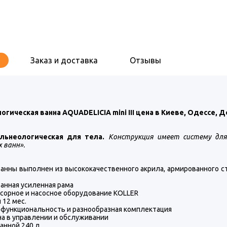
Заказ и доставка
Отзывы
огическая ванна AQUADELICIA mini III цена в Киеве, Одессе, 
альнеологическая для тела.
Конструкция имеет систему дл
 ванн».
 ванны выполнен из высококачественного акрила, армированного 
анная усиленная рама
ссорное и насосное оборудование KOLLER
 12 мес.
я функциональность и разнообразная комплектация
на в управлении и обслуживании
анной 240 л.