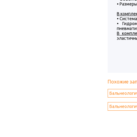
• Размеры
В компле
• Систем
• Гидро
пневмати
В компл
эластичн
Похожие за
Бальнеологич
Бальнеологиче