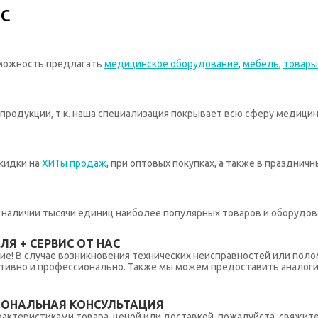
с
зможность предлагать
медицинское оборудование
,
мебель
,
товары
родукции, т.к. наша специализация покрывает всю сферу медицин
кидки на
ХИТы продаж
, при оптовых покупках, а также в празднич
 в наличии тысячи единиц наиболее популярных товаров и оборудов
Я + СЕРВИС ОТ НАС
ние! В случае возникновения технических неисправностей или поло
тивно и профессионально. Также мы можем предоставить аналогич
ИОНАЛЬНАЯ КОНСУЛЬТАЦИЯ
рактеристиками товара, ценой или доставкой, пожалуйста, свяжит