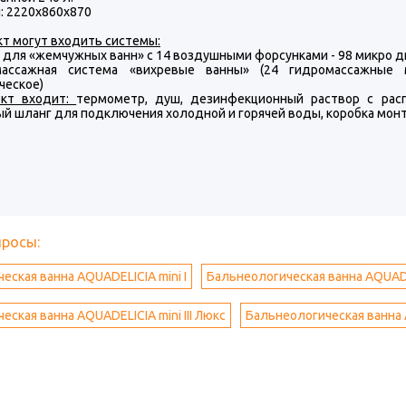
: 2220х860х870
кт могут входить системы:
а для «жемчужных ванн» с 14 воздушными форсунками - 98 микро 
массажная система «вихревые ванны» (24 гидромассажные 
ческое)
ект входит:
термометр, душ, дезинфекционный раствор с рас
ый шланг для подключения холодной и горячей воды, коробка мон
просы:
еская ванна AQUADELICIA mini I
Бальнеологическая ванна AQUADEL
ская ванна AQUADELICIA mini III Люкс
Бальнеологическая ванна 