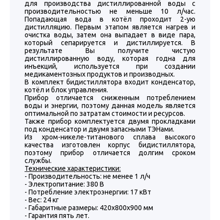
для производства дистиллированной воды с
производительностью не меньше 10 л/час.
Попадающая вода в котёл проходит 2-ую
дистилляцию. Первым этапом является нагрев и
очистка воды, затем она выпадает в виде пара,
который сепарируется и дистиллируется. В
результате Вы получите чистую
дистиллированную воду, которая годна для
инъекций, используется при создании
медикаментозных продуктов и производных.
В комплект бидистиллятора входит конденсатор,
котёл и блок управления.
Прибор отличается сниженным потреблением
воды и энергии, поэтому данная модель является
оптимальной по затратам стоимости и ресурсов.
Также прибор комплектуется двумя прокладками
под конденсатор и двумя запасными ТЭНами.
Из хром-никеле-титанового сплава высокого
качества изготовлен корпус бидистиллятора,
поэтому прибор отличается долгим сроком
службы.
Технические характеристики:
- Производительность: не менее 1 л/ч
- Электропитание: 380 В
- Потребление электроэнергии: 17 кВт
- Вес: 24 кг
- Габаритные размеры: 420х800х900 мм
- Гарантия пять лет.