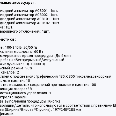
ьные аксессуары :
одний аппликатор AC8001 : 1шт.
одний аппликатор AC8002 : 1шт.
диодний аппликатор AC8101 : 1шт.
диодний аппликатор AC8102 : 1шт.
а : 1шт.
аварийного отключения : 1шт.
истики :
 : 100-240 В, 50/60 Гц
альная мощность : 60 Вт
ммированое время процедуры : До 4 мин.
 работы : Беспрерывный/импульсный
а излучения : 1 Гц-10000 Гц
ьсный режим : 90%
 каналов : 2
плей с подсветкой : Графический 480 X 800 пикселей,сенсорный
олы в памяти : 10
ство возможных сохранений протоколов в памяти : 100
икация лазера : 3B
истанционного управления : 1
нтроля : Пароли
а выполнения процедуры : Кнопка
золяции/ детали, что используются в соответствии с правилами EN 6
ты (Ширина*Висота *Глубина) : 197*240*285 мм
 Динамик