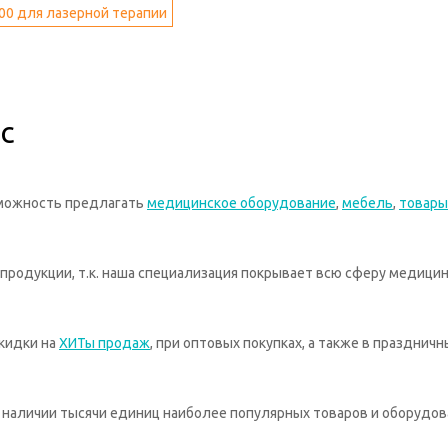
00 для лазерной терапии
с
зможность предлагать
медицинское оборудование
,
мебель
,
товары
родукции, т.к. наша специализация покрывает всю сферу медицин
кидки на
ХИТы продаж
, при оптовых покупках, а также в празднич
 в наличии тысячи единиц наиболее популярных товаров и оборудов