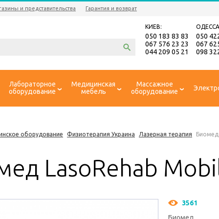
газины и представительства
Гарантия и возврат
КИЕВ:
ОДЕССА
050 183 83 83
050 42
067 576 23 23
067 62
044 209 05 21
098 32
Лабораторное
Медицинская
Массажное
Электр
оборудование
мебель
оборудование
инское оборудование
Физиотерапия Украина
Лазерная терапия
Биомед 
мед LasoRehab Mobi
3561
Биомед