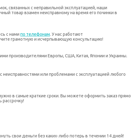
мок, связанных с неправильной эксплуатацией, наши
ный товар взамен неисправному на время его починки в
есь с нами
по телефонам
. У нас работают
учите грамотную и исчерпывающую консультацию!
ими производителями Европы, США, Китая, Японии и Украины.
х с неисправностями или проблемами с эксплуатацией любого
нужно в самые краткие сроки. Вы можете оформить заказ прямо
ь рассрочку!
нуть свои деньги без каких-либо потерь в течении 14 дней!