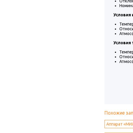
Отклон
Номина
Условия 
Темпер
Относ
Атмос
Условия 
Темпер
Относ
Атмос
Похожие за
Аппарат «МИЛ