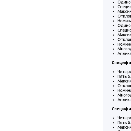
Одиноч
Специф
Максим
Отклон
Номина
Одиноч
Специф
Максим
Отклон
Номина
Многод
Аплика
Специфи
Четыре
Пять 6
Максим
Отклон
Номина
Многод
Аплика
Специфи
Четыре
Пять 6
Максим