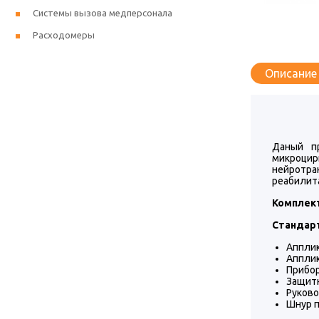
Системы вызова медперсонала
Расходомеры
Описание
Даный п
микроцир
нейротр
реабилита
Комплек
Стандарт
Апплик
Апплик
Прибор
Защитн
Руково
Шнур п