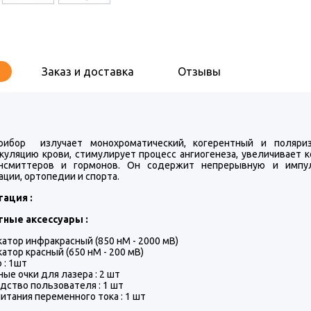
Заказ и доставка
Отзывы
рибор излучает монохроматический, когерентный и поляриз
куляцию крови, стимулирует процесс ангиогенеза, увеличивает 
ансмиттеров и гормонов. Он содержит непрерывную и импу
ции, ортопедии и спорта.
тация :
ные аксессуары :
атор инфракрасный (850 нМ - 2000 мВ)
атор красный (650 нМ - 200 мВ)
 : 1шт
ые очки для лазера : 2 шт
дство пользователя : 1 шт
итания переменного тока : 1 шт