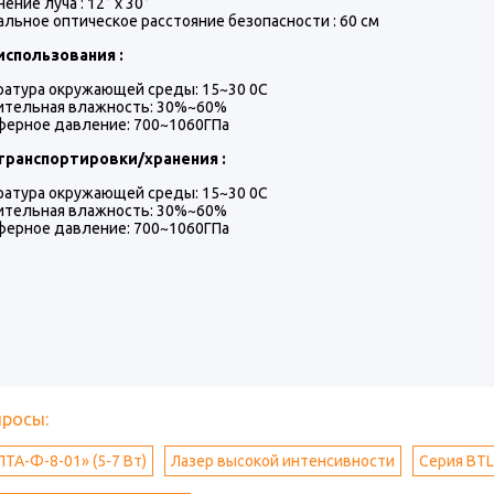
ение луча : 12° x 30°
льное оптическое расстояние безопасности : 60 см
использования :
атура окружающей среды: 15~30 0C
ительная влажность: 30%~60%
ферное давление: 700~1060ГПа
транспортировки/хранения :
атура окружающей среды: 15~30 0C
ительная влажность: 30%~60%
ферное давление: 700~1060ГПа
просы:
ТА-Ф-8-01» (5-7 Вт)
Лазер высокой интенсивности
Серия BTL