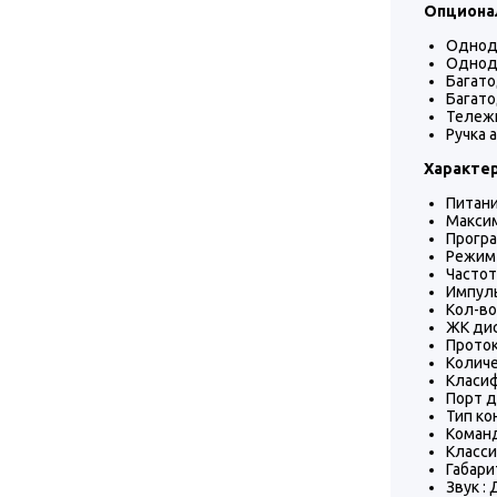
Опционал
Одноди
Одноди
Багато
Багато
Тележк
Ручка 
Характер
Питание
Максим
Програ
Режим
Частот
Импул
Кол-во
ЖК дис
Проток
Количе
Класиф
Порт д
Тип ко
Команд
Класси
Габари
Звук :