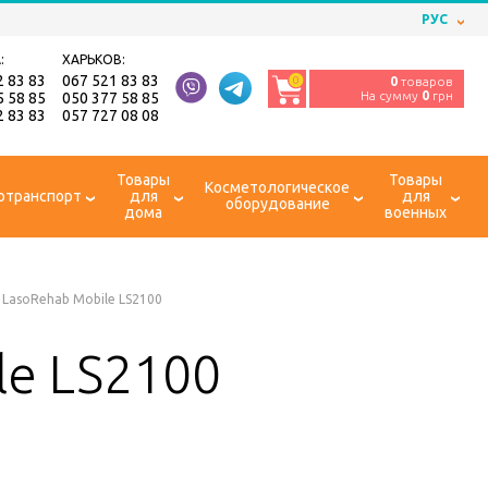
РУС
:
ХАРЬКОВ:
2 83 83
067 521 83 83
0
0
товаров
На сумму
0
грн
5 58 85
050 377 58 85
2 83 83
057 727 08 08
Товары
Товары
Косметологическое
отранспорт
для
для
оборудование
дома
военных
LasoRehab Mobile LS2100
le LS2100