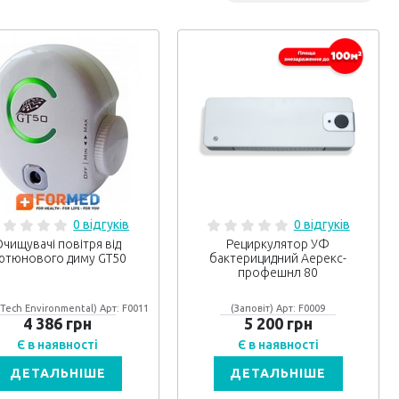
0 відгуків
0 відгуків
Очищувачі повітря від
Рециркулятор УФ
ютюнового диму GT50
бактерицидний Аерекс-
профешнл 80
Tech Environmental) Арт: F0011
(Заповіт) Арт: F0009
4 386 грн
5 200 грн
Є в наявності
Є в наявності
ДЕТАЛЬНІШЕ
ДЕТАЛЬНІШЕ