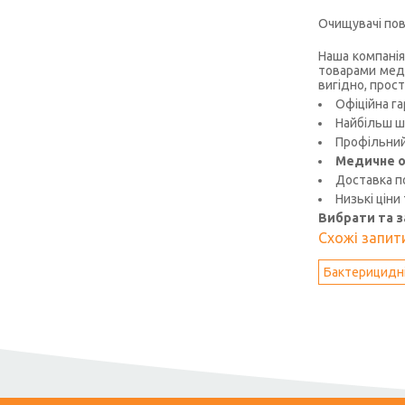
Очищувачі пов
Наша компанія
товарами меди
вигідно, прост
Офіційна га
Найбільш ш
Профільний 
Медичне о
Доставка по
Низькі ціни
Вибрати та 
Схожі запити
Бактерицидні