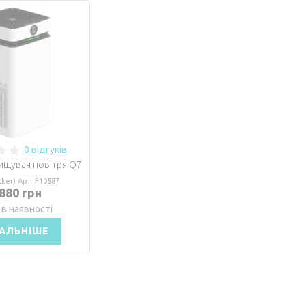
0 відгуків
чищувач повітря Q7
ker) Арт: F10587
 880 грн
 в наявності
АЛЬНІШЕ