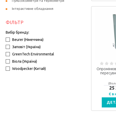
Пульсоксиметри та термометри
Інтерактивне обладнання
ФІЛЬТР
Вибір бренду:
Beurer (Німеччина)
Заповіт (Україна)
GreenTech Environmental
Віола (Україна)
Woodpecker (Китай)
Опромінюв
пересувн
(Віол
25
Є в
ДЕТ