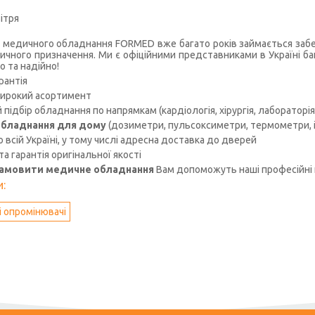
ітря
 медичного обладнання FORMED вже багато років займається забез
чного призначення. Ми є офіційними представниками в Україні ба
о та надійно!
рантія
ирокий асортимент
підбір обладнання по напрямкам (кардіологія, хірургія, лабораторія, 
бладнання для дому
(дозиметри, пульсоксиметри, термометри, іо
 всій Україні, у тому числі адресна доставка до дверей
 та гарантія оригінальної якості
замовити медичне обладнання
Вам допоможуть наші професійні 
:
 опромінювачі