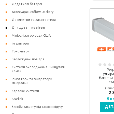
Додаткові батареї
Аксесуари Ecoflow, Jackery
Дозиметри та алкотестери
Очищувачі повітря
Мініралізатор води США
Інгалятори
Тонометри
Зволожувачі повітря
Системи охолодження. Знищувачі
Рец
комах
ультр
бактериц
Іонізатори та генератори
ст
мінеральні
(Запов
Караоке-системи
2 
Є в
Starlink
ДЕТ
Засоби захисту від коронавірусу