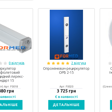
0 відгуків
2 відгука
иркулятор
Опромінювач-рециркулятор
афіолетовий
ОРБ 2-15
т
идний Аерекс-
андарт 15
іт) Арт: F0018
Арт: F0020
(Green
880 грн
3 725 грн
 наявності
Є в наявності
АЛЬНІШЕ
ДЕТАЛЬНІШЕ