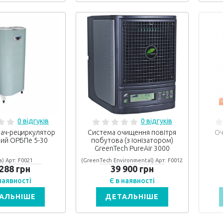
0 відгуків
0 відгуків
ач-рециркулятор
Система очищення повітря
Оч
ий ОРБПе 5-30
побутова (з іонізатором)
GreenTech PureAir 3000
а) Арт: F0021
(GreenTech Environmental) Арт: F0012
 288 грн
39 900 грн
 наявності
Є в наявності
АЛЬНІШЕ
ДЕТАЛЬНІШЕ