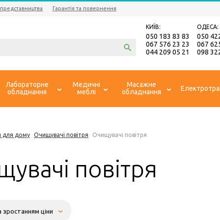
 представництва
Гарантія та повернення
КИЇВ:
ОДЕСА:
050 183 83 83
050 42
067 576 23 23
067 62
044 209 05 21
098 32
Лабораторне
Медичні
Масажне
Електротра
обладнання
меблі
обладнання
и для дому
Очищувачі повітря
Очищувачі повітря
щувачі повітря