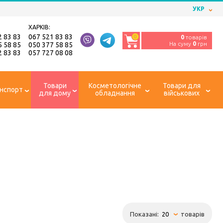
УКР
ХАРКІВ:
2 83 83
067 521 83 83
0
0
товарів
На суму
0
грн
5 58 85
050 377 58 85
2 83 83
057 727 08 08
Товари
Косметологічне
Товари для
нспорт
для дому
обладнання
військових
Показані:
товарів