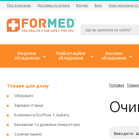
Про компанію
Доставка та оплата
Кредит
Блог
Наші магазини та
Медичне
Реабілітаційне
Кисневе
обладнання
обладнання
обладнання
Товари для дому
Головна
Товар
Обігрівачі
Очи
Зарядні станції
Комплекти Ecoflow + Jackery
Бензинові та дизельні генератори
Виводити:
Сонячні панелі