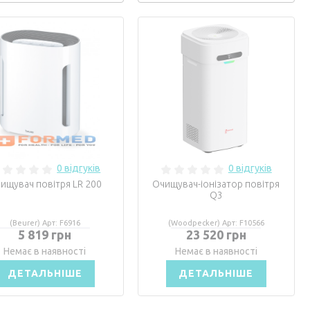
0 відгуків
0 відгуків
ищувач повітря LR 200
Очищувач-іонізатор повітря
Q3
(Beurer) Арт: F6916
(Woodpecker) Арт: F10566
5 819 грн
23 520 грн
Немає в наявності
Немає в наявності
ДЕТАЛЬНІШЕ
ДЕТАЛЬНІШЕ