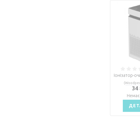
Іонізатор-о
(Woodpec
34
Немає
ДЕТ