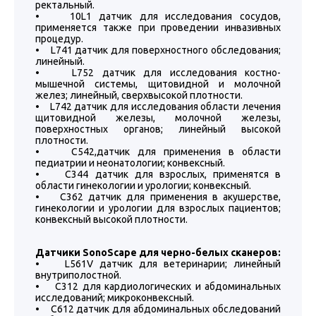
ректальный.
• 10L1 датчик для исследования сосудов,
применяется также при проведении инвазивных
процедур.
• L741 датчик для поверхностного обследования;
линейный.
• L752 датчик для исследования костно-
мышечной системы, щитовидной и молочной
желез; линейный, сверхвысокой плотности.
• L742 датчик для исследования области лечения
щитовидной железы, молочной железы,
поверхностных органов; линейный высокой
плотности.
• C542,датчик для применения в области
педиатрии и неонатологии; конвексный.
• С344 датчик для взрослых, применятся в
области гинекологии и урологии; конвексный.
• C362 датчик для применения в акушерстве,
гинекологии и урологии для взрослых пациентов;
конвексный высокой плотности.
Датчики SonoScape для черно-белых сканеров:
• L561V датчик для ветеринарии; линейный
внутриполостной.
• C312 для кардиологических и абдоминальных
исследований; микроконвексный.
• C612 датчик для абдоминальных обследований