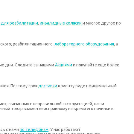
 для реабилитации
,
инвалидные коляски
и многое другое по
ского, реабилитационного,
лабораторного оборудования
, а
ные дни. Следите за нашими
Акциями
и покупайте еще более
ания. Поэтому срок
доставки
клиенту будет минимальный.
мок, связанных с неправильной эксплуатацией, наши
ный товар взамен неисправному на время его починки в
есь с нами
по телефонам
. У нас работают