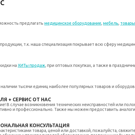
с
зможность предлагать
медицинское оборудование
,
мебель
,
товары
родукции, т.к. наша специализация покрывает всю сферу медицин
кидки на
ХИТы продаж
, при оптовых покупках, а также в празднич
 в наличии тысячи единиц наиболее популярных товаров и оборудов
Я + СЕРВИС ОТ НАС
ние! В случае возникновения технических неисправностей или поло
тивно и профессионально. Также мы можем предоставить аналогич
ИОНАЛЬНАЯ КОНСУЛЬТАЦИЯ
рактеристиками товара, ценой или доставкой, пожалуйста, свяжит