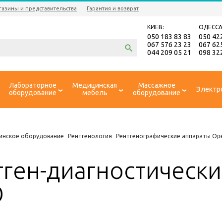
газины и представительства
Гарантия и возврат
КИЕВ:
ОДЕССА
050 183 83 83
050 42
067 576 23 23
067 62
044 209 05 21
098 32
Лабораторное
Медицинская
Массажное
Электр
оборудование
мебель
оборудование
инское оборудование
Рентгенология
Рентгенографические аппараты Ope
тген-диагностическ
O