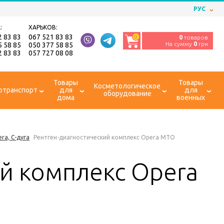
РУС
:
ХАРЬКОВ:
2 83 83
067 521 83 83
0
0
товаров
На сумму
0
грн
5 58 85
050 377 58 85
2 83 83
057 727 08 08
Товары
Товары
Косметологическое
отранспорт
для
для
оборудование
дома
военных
ra, С-дуга
Рентген-диагностический комплекс Opera MTO
ий комплекс Opera