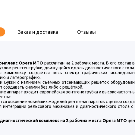
Заказ и доставка
Отзывы
омплекс Opera MTO
рассчитан на 2 рабочих места. В его состав
узлом рентгентрубки, движущейся вдоль диагностического стола.
я комплексу создаётся весь спектр графических исследова
ию и латерографию.
и Букки с наличием съёмных отсеивающих решёток оборудованы
 создавать снимки без либо с решёткой.
ние аппарат входит европейская рентгенотрубка и высокочастотн
ства:
ется освоение новейших моделей рентгенаппаратов с целью созда
я интеграции рельсового механизма и диагностического стола с
диагностический комплекс на 2 рабочих места Opera MTO
цен