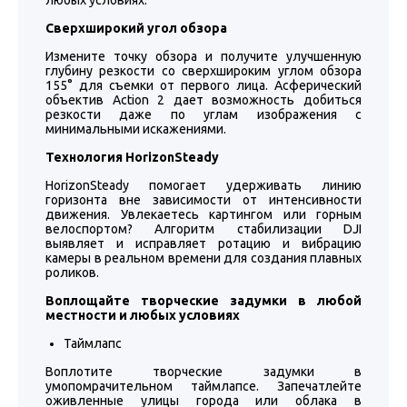
любых условиях.
Сверхширокий угол обзора
Измените точку обзора и получите улучшенную
глубину резкости со сверхшироким углом обзора
155° для съемки от первого лица. Асферический
объектив Action 2 дает возможность добиться
резкости даже по углам изображения с
минимальными искажениями.
Технология HorizonSteady
HorizonSteady помогает удерживать линию
горизонта вне зависимости от интенсивности
движения. Увлекаетесь картингом или горным
велоспортом? Алгоритм стабилизации DJI
выявляет и исправляет ротацию и вибрацию
камеры в реальном времени для создания плавных
роликов.
Воплощайте творческие задумки в любой
местности и любых условиях
Таймлапс
Воплотите творческие задумки в
умопомрачительном таймлапсе. Запечатлейте
оживленные улицы города или облака в