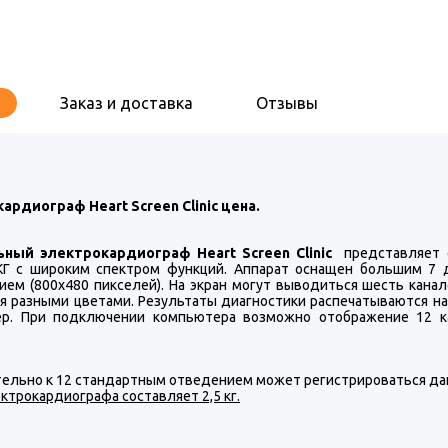
Заказ и доставка
Отзывы
ардиограф Heart Screen Clinic цена.
ьный электрокардиограф Heart Screen Clinic
представляет с
КГ с широким спектром функций. Аппарат оснащен большим 
ием (800х480 пикселей). На экран могут выводиться шесть кана
я разными цветами. Результаты диагностики распечатываются на
р. При подключении компьютера возможно отображение 12 к
ельно к 12 стандартным отведением может регистрироваться дан
ктрокардиографа составляет 2,5 кг.