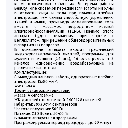
косметологических кабинетах. Во время работы
Beauty Tone системой передаются частоты и волны
в область лица и тела при помощи клейких
электродов, тем самым способствую укреплению
тканей и мышц, производя моделирование тела
вместе с массажем посредством кожной
электронейростимуляции (TENS). Помимо этого
аппарат будет незаменим при борьбе с
целлюлитом, при решении общеоздоровительных
и спортивных вопросов.
В оснащение аппарата входит графический
жидкокристаллический дисплей, программы для
мужчин и женщин (24 шт.), 16 электродов и 8
каналов, одновременно воздействующие на
различные части тела.
Комплектующие:
8 выходных каналов, кабель, одноразовые клейкие
электроды:45x80 мм 4;
45x35 мм 4
Технические характеристики:
Масса: 4 килограмма
ЖК-дисплей с подсветкой: 240*128 пикселей
Габариты: 39х30х14 сантиметров
Частота излучения: 500 Гц
Питание: 230 Вольт, 50-60 Гц
В памяти аппарата 24 программы
Программируемый период процедуры до 99 минут