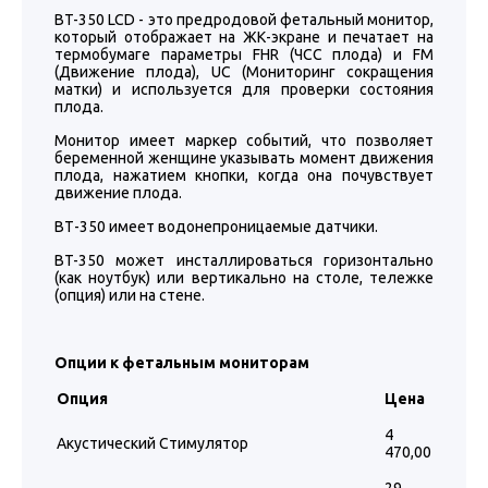
BT-350 LCD - это предродовой фетальный монитор,
который отображает на ЖК-экране и печатает на
термобумаге параметры FHR (ЧСС плода) и FM
(Движение плода), UC (Мониторинг сокращения
матки) и используется для проверки состояния
плода.
Монитор имеет маркер событий, что позволяет
беременной женщине указывать момент движения
плода, нажатием кнопки, когда она почувствует
движение плода.
ВТ-350 имеет водонепроницаемые датчики.
BT-350 может инсталлироваться горизонтально
(как ноутбук) или вертикально на столе, тележке
(опция) или на стене.
Опции к фетальным мониторам
Опция
Цена
4
Акустический Стимулятор
470,00