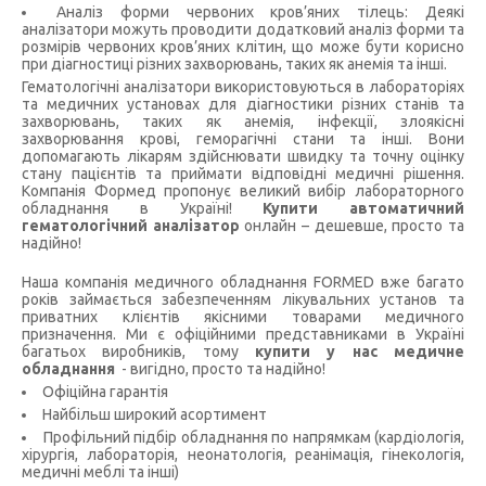
Аналіз форми червоних кров’яних тілець: Деякі
аналізатори можуть проводити додатковий аналіз форми та
розмірів червоних кров’яних клітин, що може бути корисно
при діагностиці різних захворювань, таких як анемія та інші.
Гематологічні аналізатори використовуються в лабораторіях
та медичних установах для діагностики різних станів та
захворювань, таких як анемія, інфекції, злоякісні
захворювання крові, геморагічні стани та інші. Вони
допомагають лікарям здійснювати швидку та точну оцінку
стану пацієнтів та приймати відповідні медичні рішення.
Компанія Формед пропонує великий вибір лабораторного
обладнання в Україні!
Купити автоматичний
гематологічний аналізатор
онлайн – дешевше, просто та
надійно!
Наша компанія медичного обладнання FORMED вже багато
років займається забезпеченням лікувальних установ та
приватних клієнтів якісними товарами медичного
призначення. Ми є офіційними представниками в Україні
багатьох виробників, тому
купити у нас медичне
обладнання
- вигідно, просто та надійно!
Офіційна гарантія
Найбільш широкий асортимент
Профільний підбір обладнання по напрямкам (кардіологія,
хірургія, лабораторія, неонатологія, реанімація, гінекологія,
медичні меблі та інші)