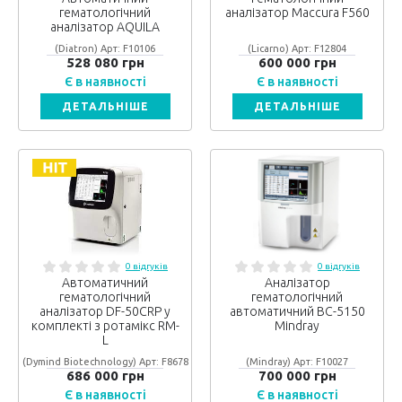
гематологічний
аналізатор Maccura F560
аналізатор AQUILA
(Diatron) Арт: F10106
(Licarno) Арт: F12804
528 080 грн
600 000 грн
Є в наявності
Є в наявності
ДЕТАЛЬНІШЕ
ДЕТАЛЬНІШЕ
0 відгуків
0 відгуків
Автоматичний
Аналізатор
гематологічний
гематологічний
аналізатор DF-50CRP у
автоматичний BC-5150
комплекті з ротамікс RM-
Mindray
L
(Dymind Biotechnology) Арт: F8678
(Mindray) Арт: F10027
686 000 грн
700 000 грн
Є в наявності
Є в наявності