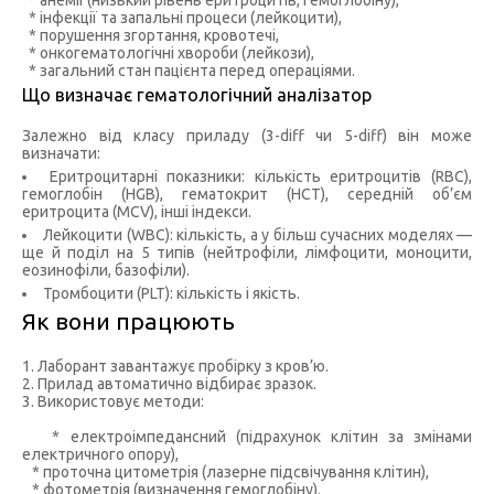
* анемії (низький рівень еритроцитів, гемоглобіну),
* інфекції та запальні процеси (лейкоцити),
* порушення згортання, кровотечі,
* онкогематологічні хвороби (лейкози),
* загальний стан пацієнта перед операціями.
Що визначає гематологічний аналізатор
Залежно від класу приладу (3-diff чи 5-diff) він може
визначати:
Еритроцитарні показники: кількість еритроцитів (RBC),
гемоглобін (HGB), гематокрит (HCT), середній об’єм
еритроцита (MCV), інші індекси.
Лейкоцити (WBC): кількість, а у більш сучасних моделях —
ще й поділ на 5 типів (нейтрофіли, лімфоцити, моноцити,
еозинофіли, базофіли).
Тромбоцити (PLT): кількість і якість.
Як вони працюють
1. Лаборант завантажує пробірку з кров’ю.
2. Прилад автоматично відбирає зразок.
3. Використовує методи:
* електроімпедансний (підрахунок клітин за змінами
електричного опору),
* проточна цитометрія (лазерне підсвічування клітин),
* фотометрія (визначення гемоглобіну).