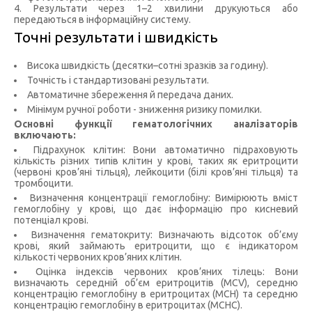
4. Результати через 1–2 хвилини друкуються або
передаються в інформаційну систему.
Точні результати і швидкість
Висока швидкість (десятки–сотні зразків за годину).
Точність і стандартизовані результати.
Автоматичне збереження й передача даних.
Мінімум ручної роботи - зниження ризику помилки.
Основні функції гематологічних аналізаторів
включають:
Підрахунок клітин: Вони автоматично підраховують
кількість різних типів клітин у крові, таких як еритроцити
(червоні кров’яні тільця), лейкоцити (білі кров’яні тільця) та
тромбоцити.
Визначення концентрації гемоглобіну: Вимірюють вміст
гемоглобіну у крові, що дає інформацію про кисневий
потенціал крові.
Визначення гематокриту: Визначають відсоток об’єму
крові, який займають еритроцити, що є індикатором
кількості червоних кров’яних клітин.
Оцінка індексів червоних кров’яних тілець: Вони
визначають середній об’єм еритроцитів (MCV), середню
концентрацію гемоглобіну в еритроцитах (MCH) та середню
концентрацію гемоглобіну в еритроцитах (MCHC).