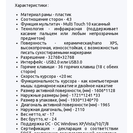
Характеристики :
Материал рамы - пластик
Соотношение сторон - 4:3
Функция мультитач - Multi Touch 10 касанный
Технология - инфракрасная (поддерживает
касание пальцем или любым непрозрачным
предметом)
Поверхность - керамическая/nano XPS,
высокопрочная, износостойкая, с возможностью
писать сухостираемыми маркерами
Разрешение - 32768×32768
Интерфейс - USB2.0 или USB3.0
Горячие клавиши - 36 горячих клавиш (18 с обеих
сторон)
Скорость курсора - <20 мс
Функциональность курсора - как компьютерная
мышь: одинарное нажатие и двойное нажатие
Размер активной поверхности, (мм) - 1606*1128
Наружные размеры (мм) - 1721*1241 *33
Размер в упаковке, (мм) - 1930*1340*70
Диагональ активной поверхности (мм) - 1965
Наружная диагональ, (мм) - 2110
Вес нетто, кг - 17
Вес брутто, кг - 24
Поддержка ОС - ОС Windows ХР/Vista/10/7/8
Сертификация - декларация о соответствии