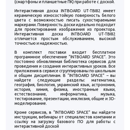
(смартфоны и планшетные ПК) при работе с доской.
Интерактивная доска INTBOARD UT-TBI82 имеет
керамическую износостойкую поверхность белого
цвета с возможностью писать сухостираемыми
маркерами. Поверхность доски идеально подходит
для проектирования изображения из проектора.
Интерактивная доска INTBOARD UT-TBI82
отличается простым обслуживанием, высокой
точностью и надежностью.
В комплект поставки входит бесплатное
программное обеспечение “INTBOARD SPACE”. Это
постоянно обновляемая библиотека сервисов для
проведения и создания интерактивных уроков. Все
приложения в сервисе сгруппированы по школьным
и общим дисциплинам. В “INTBOARD SPACE” – вы
найдете следующие разделы: математика,
география, биология, украинский язык, астрономия,
история, химия, физика, иностранные языки,
естествознание, информатика, музыка,
тестирование, презентации, инклюзия, общие и 3D-
моделирование.
Кроме сервисов, в “INTBOARD SPACE” вы найдете
инструкции, вебинары от специалистов компании и
ссылку на загрузку базового ПО для работы с
интерактивной доской