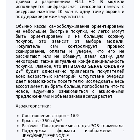
дюйма и разрешением FULL HD. В модели
используется инфракрасная сенсорная панель с
ресурсом нажатий 20 млн в одну точку экрана и
поддержкой режима мультитач.
Обычно кассы самообслуживания ориентированы
на небольшие, быстрые покупки, но легко могут
быть ориентированы и на большую корзину
покупок, это зависит от выбора модели.
Покупатель сам контролирует процесс
сканирования, оплаты и уверен, что его не
рассчитают или не обманут, давая сдачу. Для
некоторых также актуальна конфиденциальность
покупки. Главное, что
INTBOARD SERVE ORDER-V
27"
будет однозначно привлекать покупателей
всех возрастных категорий. Отсутствие очереди
дает возможность посетителю исследовать весь
ассортимент, выбрать больше, попробовать что-то
новое, вдумчиво ознакомиться с акционными
предложениями и объем заказа всегда растет.
Характеристики :
Соотношение сторон – 16:9
Яркость - 350 cd/m2
Раз’емы - Посадочное место для POS-терминала
Поддержка формата изображения -
JPEG/BMP/TIFF/PNG/GIF