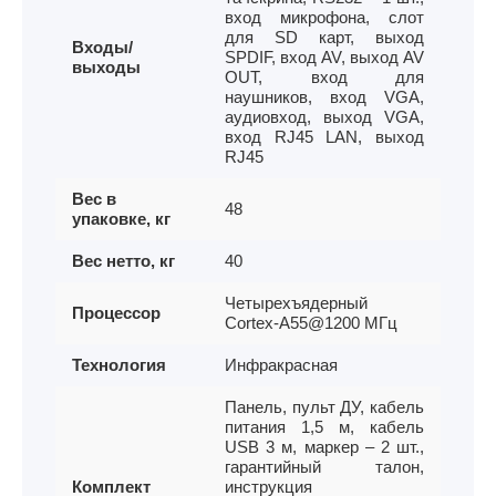
вход микрофона, слот
для SD карт, выход
Входы/
SPDIF, вход AV, выход AV
выходы
OUT, вход для
наушников, вход VGA,
аудиовход, выход VGA,
вход RJ45 LAN, выход
RJ45
Вес в
48
упаковке, кг
Вес нетто, кг
40
Четырехъядерный
Процессор
Cortex-A55@1200 МГц
Технология
Инфракрасная
Панель, пульт ДУ, кабель
питания 1,5 м, кабель
USB 3 м, маркер – 2 шт.,
гарантийный талон,
Комплект
инструкция