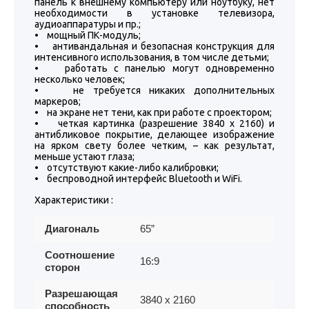
панель к внешнему компьютеру или ноутбуку, нет
необходимости в установке телевизора,
аудиоаппаратуры и пр.;
• мощный ПК-модуль;
• антивандальная и безопасная конструкция для
интенсивного использования, в том числе детьми;
• работать с панелью могут одновременно
несколько человек;
• не требуется никаких дополнительных
маркеров;
• на экране нет тени, как при работе с проектором;
• четкая картинка (разрешение 3840 х 2160) и
антибликовое покрытие, делающее изображение
на ярком свету более четким, – как результат,
меньше устают глаза;
• отсутствуют какие-либо калибровки;
• беспроводной интерфейс Bluetooth и WiFi.
Характеристики :
Диагональ
65”
Соотношение
16:9
сторон
Разрешающая
3840 x 2160
способность