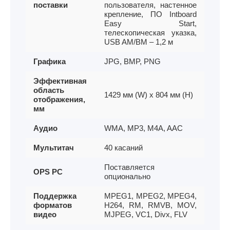
поставки
пользователя, настенное
крепление, ПО Intboard
Easy Start,
телескопическая указка,
USB AM/BM – 1,2 м
Графика
JPG, BMP, PNG
Эффективная
область
1429 мм (W) x 804 мм (H)
отображения,
мм
Аудио
WMA, MP3, M4A, AAC
Мультитач
40 касаний
Поставляется
OPS PC
опционально
Поддержка
MPEG1, MPEG2, MPEG4,
форматов
H264, RM, RMVB, MOV,
видео
MJPEG, VC1, Divx, FLV