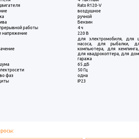
двигателя
Rato R120-V
ние
воздушное
ка
ручной
ива
Бензин
прерывной работы
4 ч
 напряжение
220 В
для электромобиля, для ц
насоса, для рыбалки, д
ачение
компьютера, для кемпинга
для квадрокоптера, для дом
гаража
шума
65 дБ
электросети
50 Гц
во фаз
одна
щиты
IP23
просы: