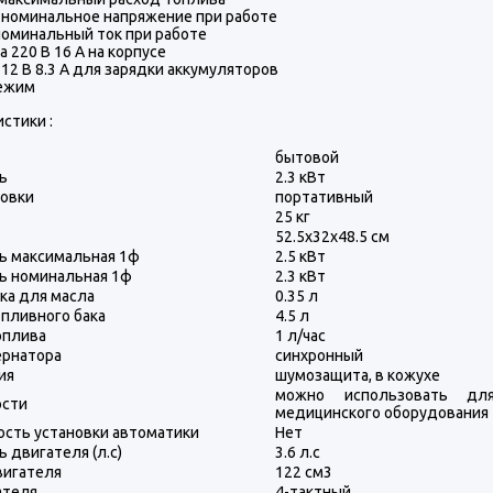
- номинальное напряжение при работе
 номинальный ток при работе
а 220 В 16 А на корпусе
12 В 8.3 А для зарядки аккумуляторов
ежим
стики :
бытовой
ь
2.3 кВт
новки
портативный
25 кг
52.5x32x48.5 см
 максимальная 1ф
2.5 кВт
 номинальная 1ф
2.3 кВт
ка для масла
0.35 л
пливного бака
4.5 л
оплива
1 л/час
ернатора
синхронный
ия
шумозащита, в кожухе
можно использовать дл
ости
медицинского оборудования
сть установки автоматики
Нет
 двигателя (л.с)
3.6 л.с
игателя
122 см3
ателя
4-тактный