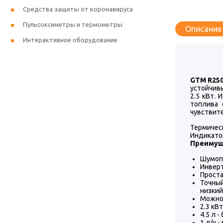
Средства защиты от коронавируса
Пульсоксиметры и термометры
Описание
Интерактивное оборудование
GTM R250
устойчив
2.5 кВт.
топлива 
чувствите
Термичес
Индикато
Преимущ
Шумоп
Инверт
Проста
Точны
низкий
Можно 
2.3 кВ
4.5 л 
1 л/ч 