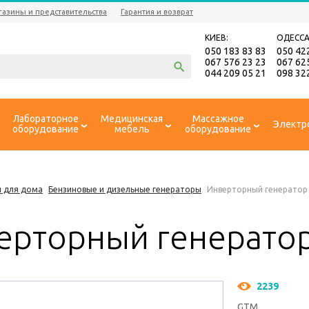
газины и представительства
Гарантия и возврат
КИЕВ:
ОДЕССА
050 183 83 83
050 42
067 576 23 23
067 62
044 209 05 21
098 32
Лабораторное
Медицинская
Массажное
Электр
оборудование
мебель
оборудование
 для дома
Бензиновые и дизельные генераторы
Инверторный генератор
ерторный генератор
2239
GTM