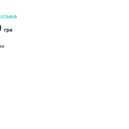
 отзывов
0
грн
ии