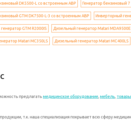
нзиновый DK5500-L cо встроенным АВР
Генератор бензиновый 7
нзиновый GTM DK7500-L-3 cо встроенным АВР
Инверторный гене
 генератор GTM R2000IS
Дизельный генератор Matari MDA9500E
нератор Matari MC350LS
Дизельный генератор Matari MC400LS
с
зможность предлагать
медицинское оборудование
,
мебель
,
товары
родукции, т.к. наша специализация покрывает всю сферу медицин