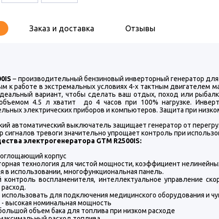
Заказ и доставка
Отзывы
0IS
– производительный бензиновый инверторный генератор для
ым к работе в экстремальных условиях 4-х тактным двигателем м
 Идеальный вариант, чтобы сделать ваш отдых, поход или рыбал
объемом 4.5 л хватит до 4 часов при 100% нагрузке. Инвер
льных электрических приборов и компьютеров. Защита при низком
кий автоматический выключатель защищает генератор от перегруз
р сигналов тревоги значительно упрощает контроль при использо
ества электрогенератора GTM R2500IS:
оглощающий корпус
орная технология для чистой мощности, коэффициент нелинейны
я в использовании, многофункциональная панель.
й контроль воспламенителя, интеллектуальное управление ско
 расход.
использовать для подключения медицинского оборудования и чу
т - высокая номинальная мощность
- большой объем бака для топлива при низком расходе
- максимальный расход топлива