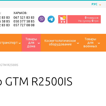
РУС
:
ХАРЬКОВ:
2 83 83
067 521 83 83
0
0
товаров
На сумму
0
грн
5 58 85
050 377 58 85
2 83 83
057 727 08 08
Товары
Товары
Косметологическое
отранспорт
для
для
оборудование
дома
военных
 GTM R2500IS
 GTM R2500IS