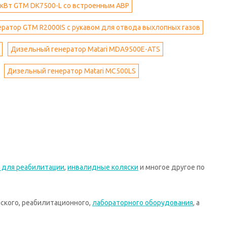
 кВт GTM DK7500-L cо встроенным АВР
ратор GTM R2000IS с рукавом для отвода выхлопных газов
Дизельный генератор Matari MDA9500E-ATS
Дизельный генератор Matari MC500LS
 для реабилитации
,
инвалидные коляски
и многое другое по
ского, реабилитационного,
лабораторного оборудования
, а