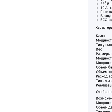
220 В 
10 А -
Розетк
Выход 
ECO-р
Характери
Класс
Мощност
Тип уста
Вес
Размеры
Мощность
Мощность
Объём ба
Объем то
Расход т
Тип альт
Реализац
Особенн
Возможно
Мощность
Объем дв
Тип двиг