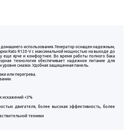
 домашнего использования. Генератор оснащен надежным,
арки Rato R120-V с максимальной мощностью на выходе до
ку еще ярче и комфортнее. Во время работы полного бака
торная технология обеспечивает надежное питание для
 уровне смазки. Удобная защищенная панель.
ки или перегрева.
вании.
х искажений <3%
ростью двигателя, более высокая эффективность, более
вствительной техники