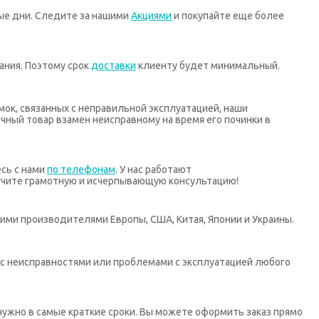
ные дни. Следите за нашими
Акциями
и покупайте еще более
ания. Поэтому срок
доставки
клиенту будет минимальный.
мок, связанных с неправильной эксплуатацией, наши
ный товар взамен неисправному на время его починки в
есь с нами
по телефонам
. У нас работают
учите грамотную и исчерпывающую консультацию!
ими производителями Европы, США, Китая, Японии и Украины.
х с неисправностями или проблемами с эксплуатацией любого
нужно в самые краткие сроки. Вы можете оформить заказ прямо