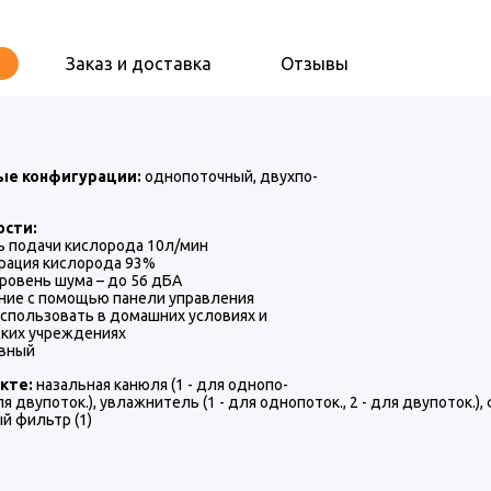
Заказ и доставка
Отзывы
ые конфигурации:
однопоточный, двухпо-
ости:
ь подачи кислорода 10л/мин
трация кислорода 93%
уровень шума – до 56 дБА
ение с помощью панели управления
использовать в домашних условиях и
ких учреждениях
ивный
кте:
назальная канюля (1 - для однопо-
для двупоток.), увлажнитель (1 - для однопоток., 2 - для двупоток.),
й фильтр (1)