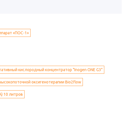
ппарат «ПОС-1»
тативный кислородный концентратор "Inogen ONE G3"
высокопоточной оксигенотерапии Bio2flow
А) 10 литров