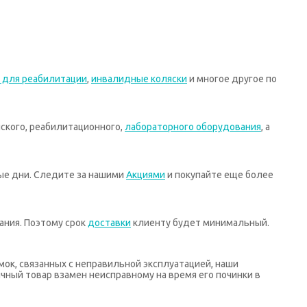
 для реабилитации
,
инвалидные коляски
и многое другое по
ского, реабилитационного,
лабораторного оборудования
, а
ные дни. Следите за нашими
Акциями
и покупайте еще более
ания. Поэтому срок
доставки
клиенту будет минимальный.
мок, связанных с неправильной эксплуатацией, наши
ный товар взамен неисправному на время его починки в