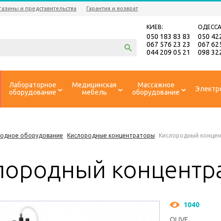
газины и представительства
Гарантия и возврат
КИЕВ:
ОДЕССА
050 183 83 83
050 42
067 576 23 23
067 62
044 209 05 21
098 32
Лабораторное
Медицинская
Массажное
Электр
оборудование
мебель
оборудование
родное оборудование
Кислородные концентраторы
Кислородный концен
лородный концентра
1040
OLIVE