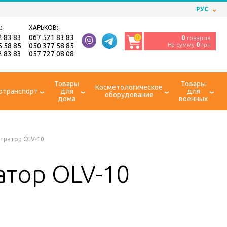
РУС
:
ХАРЬКОВ:
2 83 83
067 521 83 83
0
0
товаров
На сумму
0
грн
5 58 85
050 377 58 85
2 83 83
057 727 08 08
Товары
Товары
Косметологическое
отранспорт
для
для
оборудование
дома
военных
тратор OLV-10
тор OLV-10