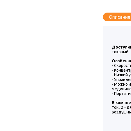
Описание
Доступн
токовый
Особенн
- Скорост
- Концен
- Низкий 
- Управл
- Можно 
медицинс
- Портат
В компле
ток., 2 - 
воздушны