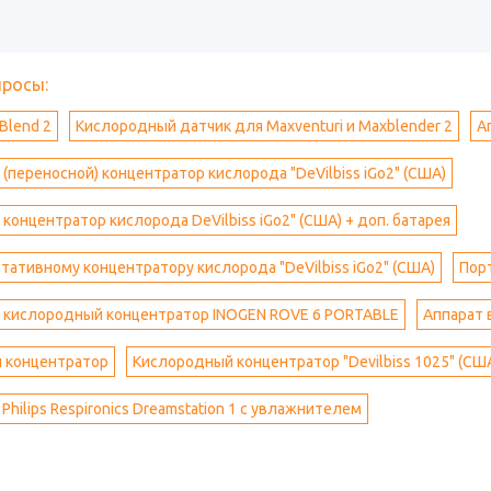
просы:
Blend 2
Кислородный датчик для Maxventuri и Maxblender 2
А
(переносной) концентратор кислорода "DeVilbiss iGo2" (США)
концентратор кислорода DeVilbiss iGo2" (США) + доп. батарея
ртативному концентратору кислорода "DeVilbiss iGo2" (США)
Пор
 кислородный концентратор INOGEN ROVE 6 PORTABLE
Аппарат 
 концентратор
Кислородный концентратор "Devilbiss 1025" (СШ
Philips Respironics Dreamstation 1 с увлажнителем