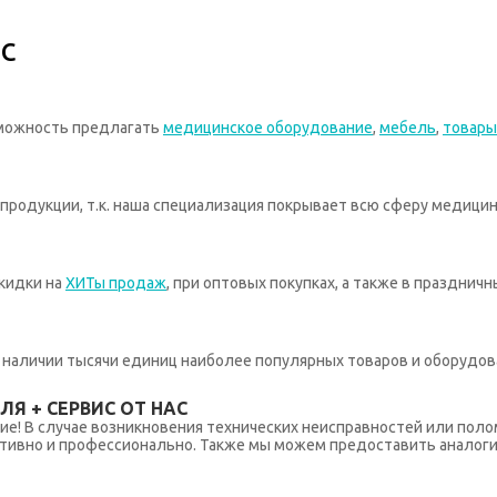
с
зможность предлагать
медицинское оборудование
,
мебель
,
товары
родукции, т.к. наша специализация покрывает всю сферу медицин
кидки на
ХИТы продаж
, при оптовых покупках, а также в празднич
 в наличии тысячи единиц наиболее популярных товаров и оборудов
Я + СЕРВИС ОТ НАС
ние! В случае возникновения технических неисправностей или поло
тивно и профессионально. Также мы можем предоставить аналогич