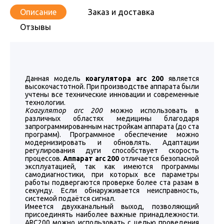
Описание
Заказ и доставка
Отзывы
Данная модель
коагулятора arc 200
является
высокочастотной. При производстве аппарата были
учтены все технические инновации и современные
технологии.
Коагулятор arc 200
можно использовать в
различных областях медицины благодаря
запрограммированным настройкам аппарата (до ста
программ). Программное обеспечение можно
модернизировать и обновлять. Адаптации
регулирования дуги способствует скорость
процессов.
Аппарат arc 200
отличается безопасной
эксплуатацией, так как имеются программы
самодиагностики, при которых все параметры
работы подвергаются проверке более ста разам в
секунду. Если обнаруживается неисправность,
системой подаётся сигнал.
Имеется двухканальный выход, позволяющий
присоединять наиболее важные принадлежности.
ARC200 можно использовать с целью проведения