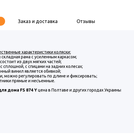
Заказ и доставка
Отзывы
ственные характеристики коляски:
 складная рама с усиленным каркасом;
состоит из двух мягких частей;
с сплошной, с спицами на задних колесах;
нный винил является обивкой;
и, можно регулировать по длине и фиксировать;
тники прямые и несъемные.
для дома FS 874 Y
цена в Полтаве и других городах Украины