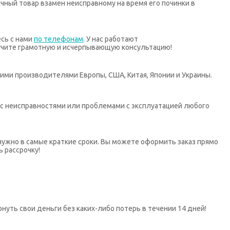
ный товар взамен неисправному на время его починки в
есь с нами
по телефонам
. У нас работают
учите грамотную и исчерпывающую консультацию!
ими производителями Европы, США, Китая, Японии и Украины.
х с неисправностями или проблемами с эксплуатацией любого
нужно в самые краткие сроки. Вы можете оформить заказ прямо
ь рассрочку!
нуть свои деньги без каких-либо потерь в течении 14 дней!