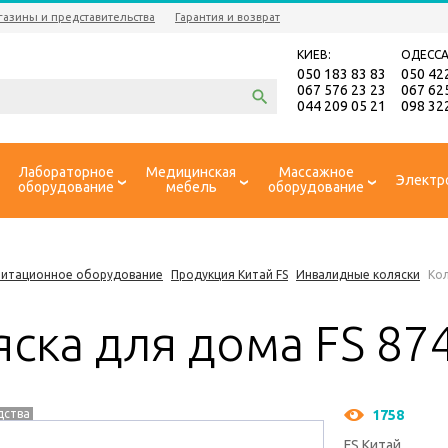
газины и представительства
Гарантия и возврат
КИЕВ:
ОДЕССА
050 183 83 83
050 42
067 576 23 23
067 62
044 209 05 21
098 32
Лабораторное
Медицинская
Массажное
Электр
оборудование
мебель
оборудование
литационное оборудование
Продукция Китай FS
Инвалидные коляски
Кол
ска для дома FS 874
дства
1758
FS Китай