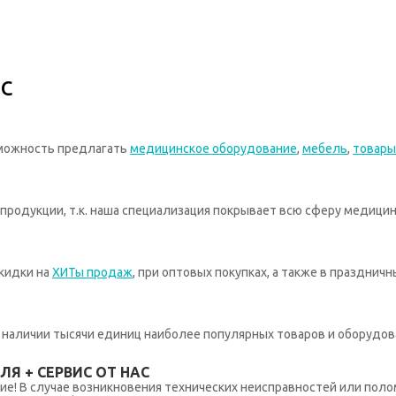
с
зможность предлагать
медицинское оборудование
,
мебель
,
товары
родукции, т.к. наша специализация покрывает всю сферу медицин
кидки на
ХИТы продаж
, при оптовых покупках, а также в празднич
 в наличии тысячи единиц наиболее популярных товаров и оборудов
Я + СЕРВИС ОТ НАС
ние! В случае возникновения технических неисправностей или поло