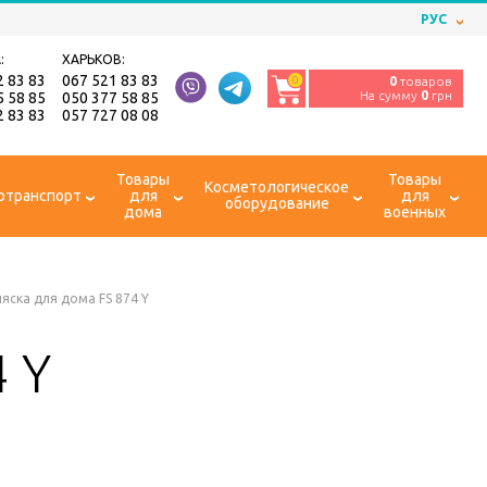
РУС
:
ХАРЬКОВ:
2 83 83
067 521 83 83
0
0
товаров
На сумму
0
грн
5 58 85
050 377 58 85
2 83 83
057 727 08 08
Товары
Товары
Косметологическое
отранспорт
для
для
оборудование
дома
военных
яска для дома FS 874 Y
 Y