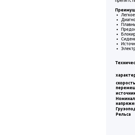
препятст
Преимущ
Легко
Диагн
Плавн
Предо
Блоки
Сидень
Источн
Электр
Техничес
характе
скорост
переме
источни
Номинал
напряже
Грузопо
Рельса