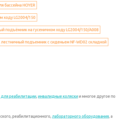
я бассейна HOYER
м ходу LG2004/150
й подъёмник на гусеничном ходу LG2004/150/А008
й лестничный подъемник с сиденьем NF-WD02 складной
 для реабилитации
,
инвалидные коляски
и многое другое по
ского, реабилитационного,
лабораторного оборудования
, а