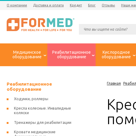
О компании
Доставка и оплата
Кредит
Блог
Отзывы
Наши ма
Медицинское
Реабилитационное
Кислородное
оборудование
оборудование
оборудование
Реабилитационное
Главная
Реаби
оборудование
Кре
Ходунки, роллеры
Кресла колесные. Инвалидные
коляски
пом
Тренажеры для реабилитации
Кровати медицинские