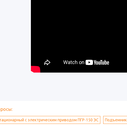
просы:
тационарный с электрическим приводом ПГР-150 ЭС
Подъемник 