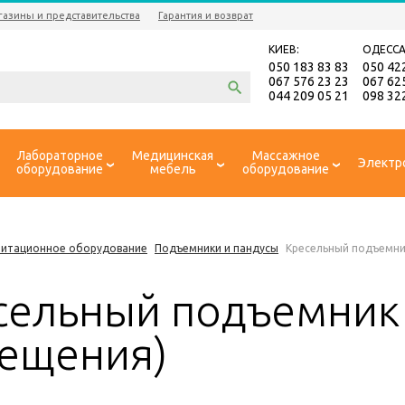
газины и представительства
Гарантия и возврат
КИЕВ:
ОДЕССА
050 183 83 83
050 42
067 576 23 23
067 62
044 209 05 21
098 32
Лабораторное
Медицинская
Массажное
Электр
оборудование
мебель
оборудование
литационное оборудование
Подъемники и пандусы
Кресельный подъемни
сельный подъемник 
ещения)