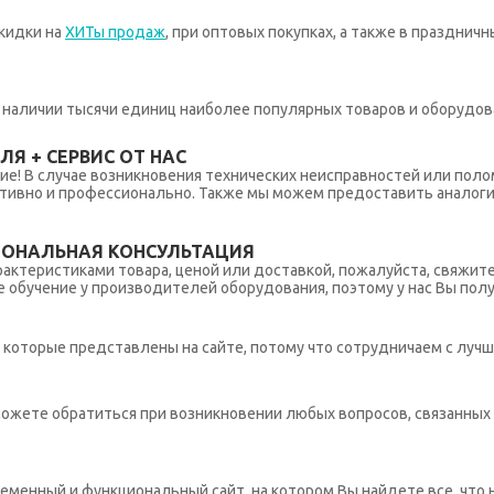
кидки на
ХИТы продаж
, при оптовых покупках, а также в празднич
 в наличии тысячи единиц наиболее популярных товаров и оборудов
Я + СЕРВИС ОТ НАС
ние! В случае возникновения технических неисправностей или поло
тивно и профессионально. Также мы можем предоставить аналогич
ИОНАЛЬНАЯ КОНСУЛЬТАЦИЯ
рактеристиками товара, ценой или доставкой, пожалуйста, свяжит
обучение у производителей оборудования, поэтому у нас Вы пол
которые представлены на сайте, потому что сотрудничаем с лучш
ы можете обратиться при возникновении любых вопросов, связанны
еменный и функциональный сайт, на котором Вы найдете все, что 