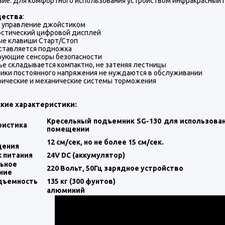
вие. Для комфортного использования устройством инфракрасный п
ества
:
е управление джойстиком
остический цифровой дисплей
ые клавиши Старт/Стоп
ставляется подножка
рующие сенсоры безопасности
е складывается компактно, не затеняя лестницы
ики постоянного напряжения не нуждаются в обслуживании
ические и механические системы торможения
кие характеристики:
Кресельный подъемник SG-130 для использован
ристика
помещении
ь
12 см/сек, но не более 15 см/сек.
щения
к питания
24V DC (аккумулятор)
ьное
220 Вольт, 50Гц зарядное устройство
ние
дъемность
135 кг (300 фунтов)
алюминий