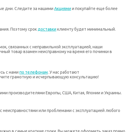
ные дни. Следите за нашими
Акциями
и покупайте еще более
ания. Поэтому срок
доставки
клиенту будет минимальный.
мок, связанных с неправильной эксплуатацией, наши
ный товар взамен неисправному на время его починки в
есь с нами
по телефонам
. У нас работают
учите грамотную и исчерпывающую консультацию!
ими производителями Европы, США, Китая, Японии и Украины.
х с неисправностями или проблемами с эксплуатацией любого
нужно в самые краткие сроки. Вы можете оформить заказ прямо