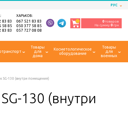
РУС
:
ХАРЬКОВ:
2 83 83
067 521 83 83
0
0
товаров
На сумму
0
грн
5 58 85
050 377 58 85
2 83 83
057 727 08 08
Товары
Товары
Косметологическое
отранспорт
для
для
оборудование
дома
военных
к SG-130 (внутри помещения)
SG-130 (внутри