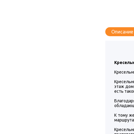
Описание
Кресельн
Кресельн
Кресельны
этаж дом
есть тако
Благодар
обладающ
К тому же
маршрута 
Кресельн