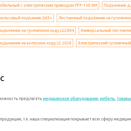
обильный с электрическим приводом ПГР-150 ЭМ
Подъемник дл
рельсовый подъмник GH3+
Лестничный подъёмник на гусенично
одъёмник на гусеничном ходу LG2004
Универсальный лестничны
одъемник на колесном ходу LG 2020
Электрический гусеничны
с
зможность предлагать
медицинское оборудование
,
мебель
,
товары
родукции, т.к. наша специализация покрывает всю сферу медицин