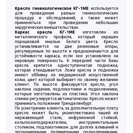
Кресло гинекологическое КГ-1МЕ
используется
для проведения разных гинекологических
процедур и обследований, а также может
применяться при проведении небольших
хирургических вмешательствах.
Каркас кресла КГ-1МЕ
изготовлен из
металлического профиля, который окрашен
порошковой эмалью белого цвета. Кресло
устанавливается на две резиновые опоры,
регулируемые по высоте и предназначаются для
устойчивости каркаса, если оно установлено на
неровную поверхность. К передней части базы
кресла крепится одноступенчатая подножка,
которая откидывается. Ложе кресла и подножка
имеют оббивку из медицинской искусственной
кожи, цвет которой выбирает по своему желанию
клиент. По высоте фиксируется кресло, угол
наклона сидения, подлокотники и подколенники,
которые изготовлены из пластика. Угол наклона
спинки регулируется автоматически. Кресло может
принимать положение Тренделенбург.
По усмотрению клиента, за дополнительную плату
кресло может быть укомплектовано чашей из
нержавеющей стали, инфузионной стойкой,
кольпоскоподержателем, инструментальным
столиком, подлокотником для долгих вливаний и
эргономичными полимерными подколенниками.