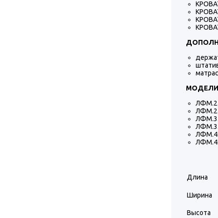
КРОВА
КРОВА
КРОВА
КРОВА
ДОПОЛН
держа
штатив
матрас
МОДЕЛИ
ЛФМ.2.
ЛФМ.2.
ЛФМ.3.
ЛФМ.3.
ЛФМ.4.
ЛФМ.4.
Длина
Ширина
Высота