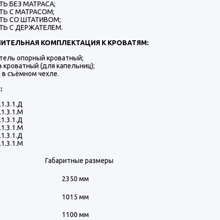
ТЬ БЕЗ МАТРАСА;
ТЬ С МАТРАСОМ;
ТЬ СО ШТАТИВОМ;
ТЬ С ДЕРЖАТЕЛЕМ.
ИТЕЛЬНАЯ КОМПЛЕКТАЦИЯ К КРОВАТЯМ:
тель опорный кроватный;
 кроватный (для капельниц);
 в съёмном чехле.
:
1.3.1.Д
1.3.1.М
1.3.1.Д
1.3.1.М
1.3.1.Д
1.3.1.М
Габаритные размеры
2350 мм
1015 мм
1100 мм