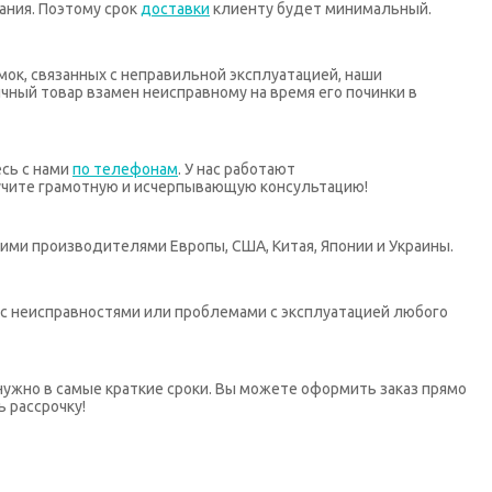
ания. Поэтому срок
доставки
клиенту будет минимальный.
мок, связанных с неправильной эксплуатацией, наши
ный товар взамен неисправному на время его починки в
есь с нами
по телефонам
. У нас работают
учите грамотную и исчерпывающую консультацию!
ими производителями Европы, США, Китая, Японии и Украины.
х с неисправностями или проблемами с эксплуатацией любого
нужно в самые краткие сроки. Вы можете оформить заказ прямо
ь рассрочку!