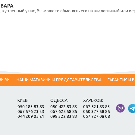
ОВАРА
 купленный у нас, Вы можете обменять его на аналогичный или вер
ЗЫВЫ
НАШИ МАГАЗИНЫ И ПРЕДСТАВИТЕЛЬСТВА
ГАРАНТИЯ И 
КИЕВ:
ОДЕССА:
ХАРЬКОВ:
050 183 83 83
050 422 83 83
067 521 83 83
067 576 23 23
067 625 58 85
050 377 58 85
044 209 05 21
098 322 83 83
057 727 08 08