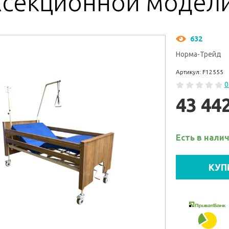
хсекционной модели
632
Норма-Трейд
Артикул: F12555
0
43 44
Есть в нали
КУП