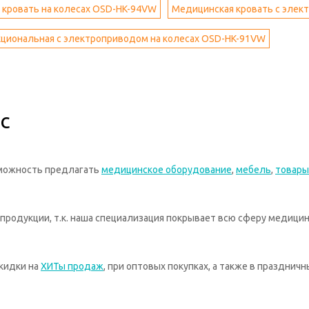
 кровать на колесах OSD-HK-94VW
Медицинская кровать с элек
кциональная с электроприводом на колесах OSD-HK-91VW
с
зможность предлагать
медицинское оборудование
,
мебель
,
товары
родукции, т.к. наша специализация покрывает всю сферу медицин
кидки на
ХИТы продаж
, при оптовых покупках, а также в празднич