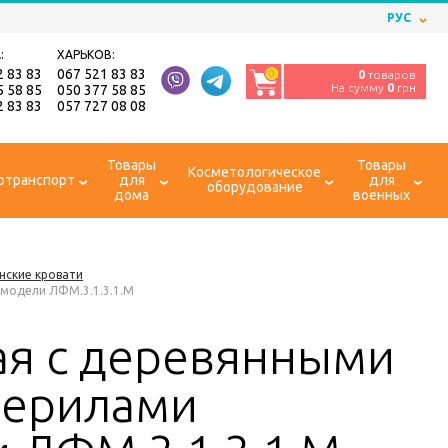
РУС
:
ХАРЬКОВ:
2 83 83
067 521 83 83
0
0
товаров
На сумму
0
грн
5 58 85
050 377 58 85
2 83 83
057 727 08 08
Товары
Товары
Косметологическое
отранспорт
для
для
оборудование
дома
военных
нские кровати
 модели ЛФМ.3.1.3.1.М
ая с деревянными
перилами