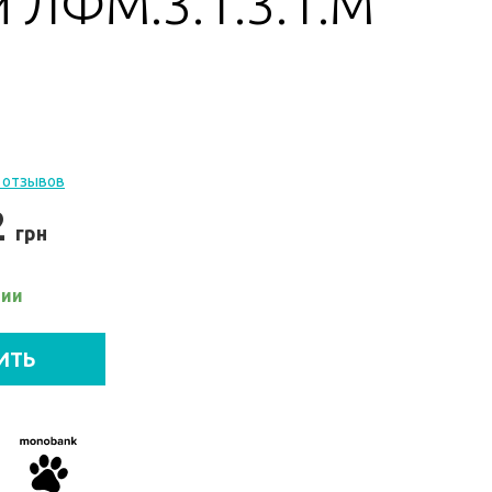
 ЛФМ.3.1.3.1.М
 отзывов
2
грн
чии
ИТЬ