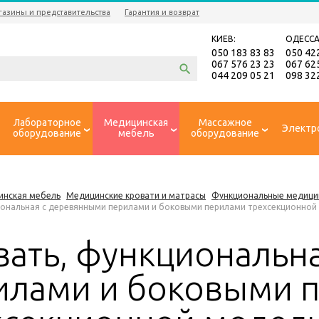
газины и представительства
Гарантия и возврат
КИЕВ:
ОДЕССА
050 183 83 83
050 42
067 576 23 23
067 62
044 209 05 21
098 32
Лабораторное
Медицинская
Массажное
Электр
оборудование
мебель
оборудование
инская мебель
Медицинские кровати и матрасы
Функциональные медици
иональная с деревянными перилами и боковыми перилами трехсекционной
вать, функциональн
илами и боковыми 