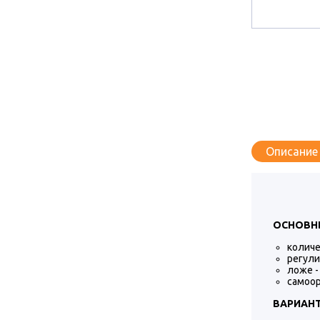
Описание
ОСНОВНЫ
количе
регули
ложе -
самоор
ВАРИАН