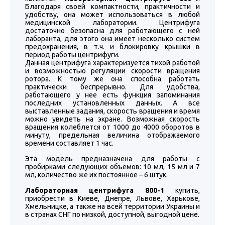
Благодаря своей компактности, практичности и
удобству, она может использоваться в любой
медицинской лаборатории. Центрифуга
достаточно безопасна для работающего с ней
лаборанта, для этого она имеет несколько систем
предохранения, в т.ч. и блокировку крышки в
период работы центрифуги.
Данная центрифуга характеризуется тихой работой
и возможностью регуляции скорости вращения
ротора. К тому же она способна работать
практически беспрерывно. Для удобства,
работающего у нее есть функция запоминания
последних установленных данных. А все
выставленные задания, скорость вращения и время
можно увидеть на экране. Возможная скорость
вращения колеблется от 1000 до 4000 оборотов в
минуту, предельная величина отображаемого
времени составляет 1 час.
Эта модель предназначена для работы с
пробирками следующих объемов: 10 мл, 15 мл и 7
мл, количество же их постоянное – 6 штук.
Лабораторная центрифуга 800-1
купить,
приобрести в Киеве, Днепре, Львове, Харькове,
Хмельницке, а также на всей территории Украины и
в странах СНГ по низкой, доступной, выгодной цене.